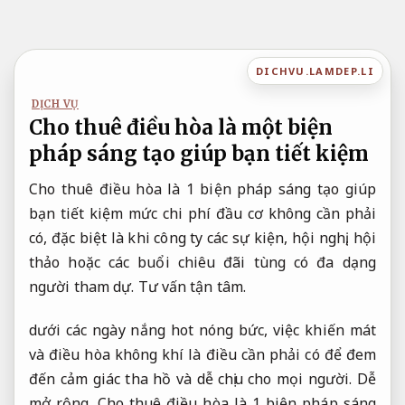
Bỏ
qua
nội
DICHVU.LAMDEP.LI
dung
DỊCH VỤ
Cho thuê điều hòa là một biện
pháp sáng tạo giúp bạn tiết kiệm
Cho thuê điều hòa là 1 biện pháp sáng tạo giúp
bạn tiết kiệm mức chi phí đầu cơ không cần phải
có, đặc biệt là khi công ty các sự kiện, hội nghị, hội
thảo hoặc các buổi chiêu đãi tùng có đa dạng
người tham dự.
Tư vấn tận tâm.
dưới các ngày nắng hot nóng bức, việc khiến mát
và điều hòa không khí là điều cần phải có để đem
đến cảm giác tha hồ và dễ chịu cho mọi người.
Dễ
mở rộng.
Cho thuê điều hòa là 1 biện pháp sáng