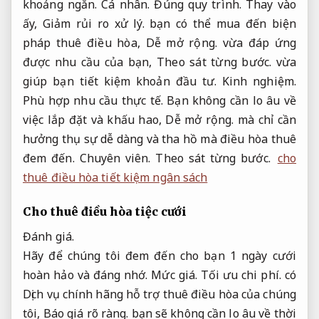
khoảng ngắn.
Cá nhân.
Đúng quy trình.
Thay vào
ấy,
Giảm rủi ro xử lý.
bạn có thể mua đến biện
pháp thuê điều hòa,
Dễ mở rộng.
vừa đáp ứng
được nhu cầu của bạn,
Theo sát từng bước.
vừa
giúp bạn tiết kiệm khoản đầu tư.
Kinh nghiệm.
Phù hợp nhu cầu thực tế.
Bạn không cần lo âu về
việc lắp đặt và khấu hao,
Dễ mở rộng.
mà chỉ cần
hưởng thụ sự dễ dàng và tha hồ mà điều hòa thuê
đem đến.
Chuyên viên.
Theo sát từng bước.
cho
thuê điều hòa tiết kiệm ngân sách
Cho thuê điều hòa tiệc cưới
Đánh giá.
Hãy để chúng tôi đem đến cho bạn 1 ngày cưới
hoàn hảo và đáng nhớ.
Mức giá.
Tối ưu chi phí.
có
Dịch vụ chính hãng hỗ trợ thuê điều hòa của chúng
tôi,
Báo giá rõ ràng.
bạn sẽ không cần lo âu về thời