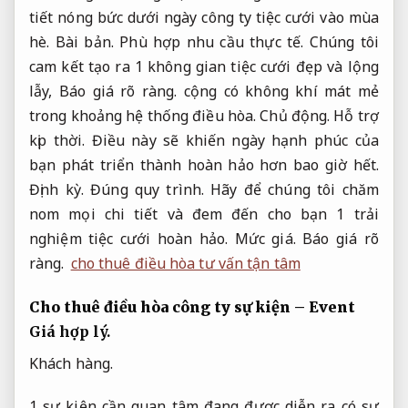
tiết nóng bức dưới ngày công ty tiệc cưới vào mùa
hè.
Bài bản.
Phù hợp nhu cầu thực tế.
Chúng tôi
cam kết tạo ra 1 không gian tiệc cưới đẹp và lộng
lẫy,
Báo giá rõ ràng.
cộng có không khí mát mẻ
trong khoảng hệ thống điều hòa.
Chủ động.
Hỗ trợ
kịp thời.
Điều này sẽ khiến ngày hạnh phúc của
bạn phát triển thành hoàn hảo hơn bao giờ hết.
Định kỳ.
Đúng quy trình.
Hãy để chúng tôi chăm
nom mọi chi tiết và đem đến cho bạn 1 trải
nghiệm tiệc cưới hoàn hảo.
Mức giá.
Báo giá rõ
ràng.
cho thuê điều hòa tư vấn tận tâm
Cho thuê điều hòa công ty sự kiện –
Event
Giá hợp lý.
Khách hàng.
1 sự kiện cần quan tâm đang được diễn ra có sự