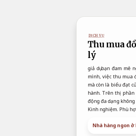
Bỏ
qua
nội
dung
DỊCH VỤ
Thu mua đồ 
lý
giả dụ bạn đam mê n
mình, việc thu mua 
mà còn là biểu đạt c
hành.
Trên thị phần
động đa dạng không c
Kinh nghiệm.
Phù hợ
Nhà hàng ngon ở 