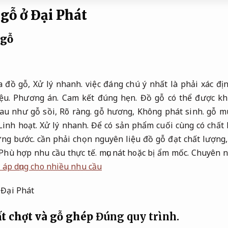
gỗ ở Đại Phát
 gỗ
a đồ gỗ,
Xử lý nhanh.
việc đáng chú ý nhất là phải xác đị
iệu.
Phương án.
Cam kết đúng hẹn.
Đồ gỗ có thể được kh
au như gỗ sồi,
Rõ ràng.
gỗ hương,
Không phát sinh.
gỗ m
Linh hoạt.
Xử lý nhanh.
Để có sản phẩm cuối cùng có chất 
ừng bước.
cần phải chọn nguyên liệu đồ gỗ đạt chất lượng
Phù hợp nhu cầu thực tế.
mục nát hoặc bị ẩm mốc.
Chuyên n
 áp dụng cho nhiều nhu cầu
ất chợt và gỗ ghép
Đúng quy trình.