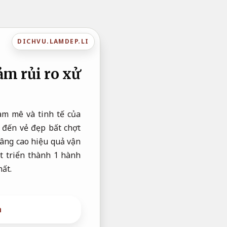
DICHVU.LAMDEP.LI
ảm rủi ro xử
am mê và tinh tế của
 đến vẻ đẹp bất chợt
âng cao hiệu quả vận
t triển thành 1 hành
ất.
h