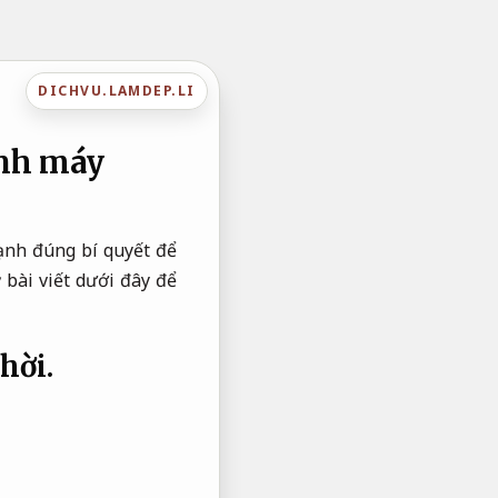
DICHVU.LAMDEP.LI
inh máy
ạnh đúng bí quyết để
ỹ bài viết dưới đây để
hời.