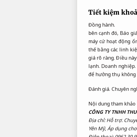
Tiết kiệm khoả
Đồng hành.
bên cạnh đó,
Báo giá
máy cứ hoạt động ổn
thế bằng các linh ki
giá rõ ràng.
Điều này 
lạnh.
Doanh nghiệp.
để hưởng thụ không g
Đánh giá.
Chuyên ng
Nội dung tham khảo 
CÔNG TY TNHH THƯ
Địa chỉ:
Hỗ trợ.
Chuyê
Yên Mỹ,
Áp dụng cho
Điện thoại: 0962 30 