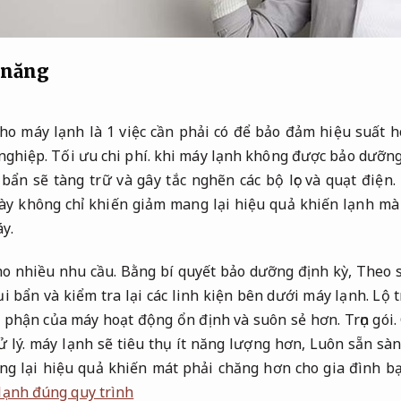
 năng
ho máy lạnh là 1 việc cần phải có để bảo đảm hiệu suất ho
nghiệp.
Tối ưu chi phí.
khi máy lạnh không được bảo dưỡng d
bẩn sẽ tàng trữ và gây tắc nghẽn các bộ lọc và quạt điện.
y không chỉ khiến giảm mang lại hiệu quả khiến lạnh mà
y.
o nhiều nhu cầu.
Bằng bí quyết bảo dưỡng định kỳ,
Theo s
ụi bẩn và kiểm tra lại các linh kiện bên dưới máy lạnh.
Lộ t
ộ phận của máy hoạt động ổn định và suôn sẻ hơn.
Trọn gói.
 lý.
máy lạnh sẽ tiêu thụ ít năng lượng hơn,
Luôn sẵn sàn
g lại hiệu quả khiến mát phải chăng hơn cho gia đình b
lạnh đúng quy trình