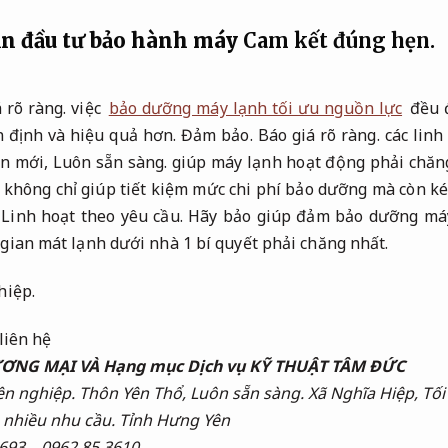
n đầu tư bảo hành máy
Cam kết đúng hẹn.
 rõ ràng.
việc
bảo dưỡng máy lạnh tối ưu nguồn lực
đều 
 định và hiệu quả hơn.
Đảm bảo.
Báo giá rõ ràng.
các linh
ện mới,
Luôn sẵn sàng.
giúp máy lạnh hoạt động phải chăn
không chỉ giúp tiết kiệm mức chi phí bảo dưỡng mà còn kéo
Linh hoạt theo yêu cầu.
Hãy bảo giúp đảm bảo dưỡng má
ian mát lạnh dưới nhà 1 bí quyết phải chăng nhất.
hiệp.
liên hệ
ƠNG MẠI VÀ Hạng mục Dịch vụ KỸ THUẬT TÂM ĐỨC
n nghiệp.
Thôn Yên Thổ,
Luôn sẵn sàng.
Xã Nghĩa Hiệp,
Tối
 nhiều nhu cầu.
Tỉnh Hưng Yên
9693 – 0962 85 3610