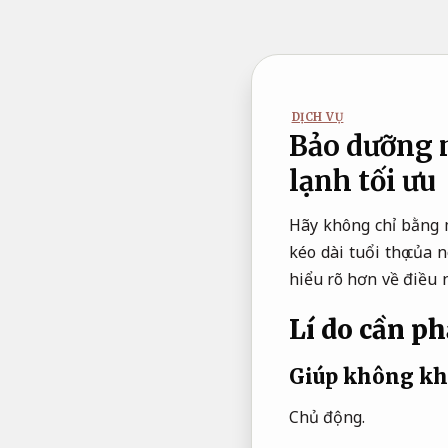
Bỏ
qua
nội
dung
DỊCH VỤ
Bảo dưỡng 
lạnh tối ưu
Hãy không chỉ bằng 
kéo dài tuổi thọ của 
hiểu rõ hơn về điều 
Lí do cần p
Giúp không kh
Chủ động.