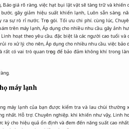
g,
Báo giá rõ ràng.
việc hạt bụi lặt vặt sẽ tàng trữ và khiến
 bước.
gây giảm hiệu suất khiến lạnh,
Luôn sẵn sàng.
nân
 ra sự rò rỉ nước.
Trọn gói.
Tối ưu chi phí.
cùng lúc,
Chuyê
bám trên máy lạnh,
Áp dụng cho nhiều nhu cầu.
gây ảnh hư
,
Linh hoạt theo yêu cầu.
đặc biệt là các người cao tuổi và 
ủi ro xử lý.
cho nên,
Áp dụng cho nhiều nhu cầu.
việc bảo 
 rất có vai trò quan trọng để bảo đảm không khí trong là
ràng.
thọ máy lạnh
ng máy lạnh của bạn được kiểm tra và lau chùi thường x
ng nhất.
Hỗ trợ.
Chuyên nghiệp.
khi khiến như vậy,
Linh ho
ực kỳ cho hiệu quả ổn định và đem đến năng suất cao nhất