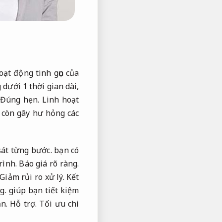
ạt động tinh gọn của
ưới 1 thời gian dài,
Đúng hẹn.
Linh hoạt
 còn gây hư hỏng các
át từng bước.
bạn có
rình.
Báo giá rõ ràng.
Giảm rủi ro xử lý.
Kết
g.
giúp bạn tiết kiệm
ạn.
Hỗ trợ.
Tối ưu chi