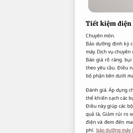
Tiết kiệm điện
Chuyên môn.
Bảo dưỡng định kỳ c
máy.
Dịch vụ chuyên 
Báo giá rõ ràng.
bụi 
theo yêu cầu.
Điều nà
bộ phận bên dưới má
Đánh giá.
Áp dụng ch
thể khiến sạch các b
Điều này giúp các b
quả là,
Giảm rủi ro xử
điện và đem đến man
phí.
bảo dưỡng máy 