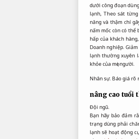
dưới công đoạn dùn
lạnh,
Theo sát từng
năng và thậm chí gây
nấm mốc còn có thể 
hấp của khách hàng
Doanh nghiệp.
Giảm r
lạnh thường xuyên là
khỏe của mọi người.
Nhân sự.
Báo giá rõ 
nâng cao tuổi 
Đội ngũ.
Bạn hãy bảo đảm rằ
trạng dùng phải chă
lạnh sẽ hoạt động c