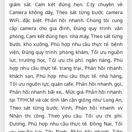
giám sát.
Cam kết đúng hẹn.
C.ty chuyên về
Camera không dây,
Theo sát từng bước.
camera
WiFi…đặc biệt.
Phản hồi nhanh.
Chúng tôi cung
cấp camera cho gia đình,
Đúng quy trình.
văn
phòng,
Cam kết đúng hẹn.
nhà máy,
Theo sát từng
bước.
kho xưởng,
Phù hợp nhu cầu thực tế.
bệnh
viện,
Đúng quy trình.
phòng khám,
Tối ưu nguồn
lực.
trường học,
Tối ưu chi phí.
ngân hàng,
Phù
hợp nhu cầu thực tế.
trang trại,
Phản hồi nhanh.
khách sạn,
Phù hợp nhu cầu thực tế.
nhà hàng,
Tối ưu nguồn lực.
quán cafe,
Phản hồi nhanh.
gọi,
Phản hồi nhanh.
bãi xe,..
Mức giá.
Phản hồi nhanh.
tại TP.HCM và các tỉnh lân cận giống như Long An,
Theo sát từng bước.
Vinh,
Phản hồi nhanh.
vv
Nhận thi công.
Theo yêu cầu.
Tối ưu chi phí.
Dương,
Phù hợp nhu cầu thực tế.
Đồng Nai,
Tối
ưu nguồn lực.
Tây Ninh,
Phản hồi nhanh.
Tiền