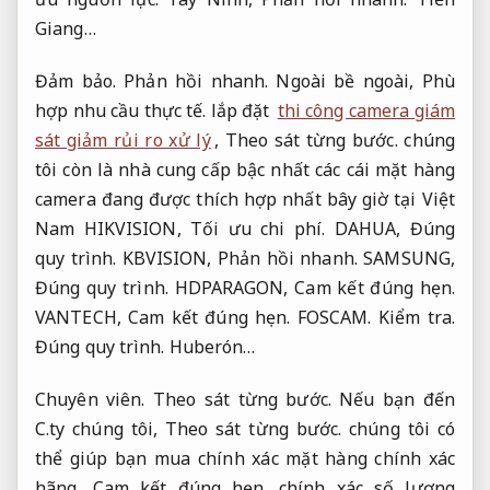
Giang…
Đảm bảo.
Phản hồi nhanh.
Ngoài bề ngoài,
Phù
hợp nhu cầu thực tế.
lắp đặt
thi công camera giám
sát giảm rủi ro xử lý
,
Theo sát từng bước.
chúng
tôi còn là nhà cung cấp bậc nhất các cái mặt hàng
camera đang được thích hợp nhất bây giờ tại Việt
Nam HIKVISION,
Tối ưu chi phí.
DAHUA,
Đúng
quy trình.
KBVISION,
Phản hồi nhanh.
SAMSUNG,
Đúng quy trình.
HDPARAGON,
Cam kết đúng hẹn.
VANTECH,
Cam kết đúng hẹn.
FOSCAM.
Kiểm tra.
Đúng quy trình.
Huberón…
Chuyên viên.
Theo sát từng bước.
Nếu bạn đến
C.ty chúng tôi,
Theo sát từng bước.
chúng tôi có
thể giúp bạn mua chính xác mặt hàng chính xác
hãng,
Cam kết đúng hẹn.
chính xác số lượng