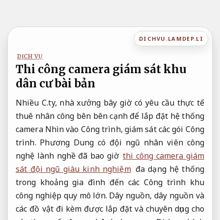
Bỏ
qua
nội
DICHVU.LAMDEP.LI
dung
DỊCH VỤ
Thi công camera giám sát khu
dân cư bài bản
Nhiều C.ty, nhà xưởng bây giờ có yêu cầu thực tế
thuê nhân công bên bên cạnh để lắp đặt hệ thống
camera Nhìn vào Công trình, giám sát các gói Công
trình. Phương Dung có đội ngũ nhân viên công
nghệ lành nghề đã bao giờ
thi công camera giám
sát đội ngũ giàu kinh nghiệm
đa dạng hệ thống
trong khoảng gia đình đến các Công trình khu
công nghiệp quy mô lớn. Dây nguồn, dây nguồn và
các đồ vật đi kèm được lắp đặt và chuyên dụng cho