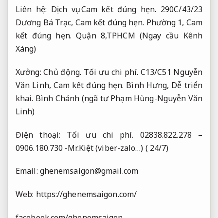
Liên hệ:
Dịch vụ.
Cam kết đúng hẹn.
290C/43/23
Dương Bá Trạc,
Cam kết đúng hẹn.
Phường 1,
Cam
kết đúng hẹn.
Quận 8,TPHCM (Ngay cầu Kênh
Xáng)
Xưởng:
Chủ động.
Tối ưu chi phí.
C13/C51 Nguyễn
Văn Linh,
Cam kết đúng hẹn.
Bình Hưng,
Dễ triển
khai.
Bình Chánh (ngã tư Phạm Hùng-Nguyễn Văn
Linh)
Điện thoại:
Tối ưu chi phí.
02838.822.278 –
0906.180.730 -Mr.Kiệt (viber-zalo…) ( 24/7)
Email:
ghenemsaigon@gmail.com
Web: https://ghenemsaigon.com/
facebook.com/ghenemsaigon