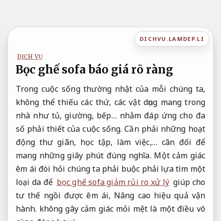
Bỏ
qua
nội
DICHVU.LAMDEP.LI
dung
DỊCH VỤ
Bọc ghế sofa báo giá rõ ràng
Trong cuộc sống thường nhật của mỗi chúng ta,
không thể thiếu các thứ, các vật dụng mang trong
nhà như tủ, giường, bếp… nhằm đáp ứng cho đa
số phải thiết của cuộc sống. Cần phải những hoạt
động thư giãn, học tập, làm việc,… cân đối để
mang những giây phút đúng nghĩa. Một cảm giác
êm ái đòi hỏi chúng ta phải buộc phải lựa tìm một
loại da để
bọc ghế sofa giảm rủi ro xử lý
giúp cho
tư thế ngồi được êm ái,
Nâng cao hiệu quả vận
hành.
không gây cảm giác mỏi mệt là một điều vô