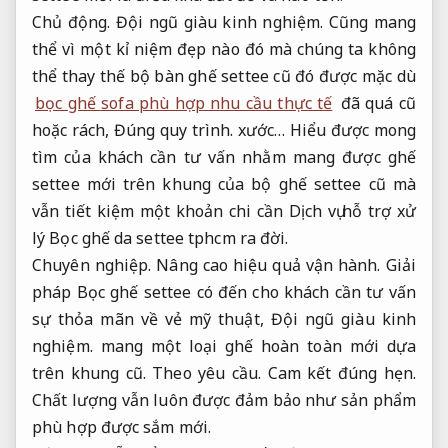
Chủ động.
Đội ngũ giàu kinh nghiệm.
Cũng mang
thể vì một kỉ niệm đẹp nào đó mà chúng ta không
thể thay thế bộ bàn ghế settee cũ đó được mặc dù
bọc ghế sofa phù hợp nhu cầu thực tế
đã quá cũ
hoặc rách,
Đúng quy trình.
xước… Hiểu được mong
tìm của khách cần tư vấn nhằm mang được ghế
settee mới trên khung của bộ ghế settee cũ mà
vẫn tiết kiệm một khoản chi cần Dịch vụ hỗ trợ xử
lý Bọc ghế da settee tphcm ra đời.
Chuyên nghiệp.
Nâng cao hiệu quả vận hành.
Giải
pháp Bọc ghế settee có đến cho khách cần tư vấn
sự thỏa mãn về vẻ mỹ thuật,
Đội ngũ giàu kinh
nghiệm.
mang một loại ghế hoàn toàn mới dựa
trên khung cũ.
Theo yêu cầu.
Cam kết đúng hẹn.
Chất lượng vẫn luôn được đảm bảo như sản phẩm
phù hợp được sắm mới.