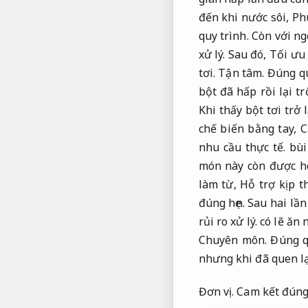
đến khi nước sôi,
Ph
quy trình.
Còn với ng
xử lý.
Sau đó,
Tối ưu 
tơi.
Tận tâm.
Đúng qu
bột đã hấp rồi lại t
Khi thấy bột tơi trở 
chế biến bằng tay,
C
nhu cầu thực tế.
bùi
món này còn được h
làm từ,
Hỗ trợ kịp th
đúng hẹn.
Sau hai lần
rủi ro xử lý.
có lẽ ăn 
Chuyên môn.
Đúng q
nhưng khi đã quen l
Đơn vị.
Cam kết đúng 