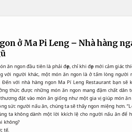
gon ở Ma Pi Leng – Nhà hàng ng
gũ
ón ăn ngon đầu tiên là phải đẹp, chỉ khi đẹp mới cảm giác t
 với người khác, một món ăn ngon là ở tấm lòng người n
. Đến với nhà hàng ngon Ma Pí Leng Restaurant bạn sẽ 
ưởng thức được những món ăn ngon mang đậm chất dân t
 thương đặt vào món ăn giống như một gia vị giúp món ăn 
công sức người nấu ăn, chúng ta sẽ thấy ngon miệng hơn. “L
húng ta không dành một lời kkích lệ cho người nấu ăn để h
ải không?
 tế.