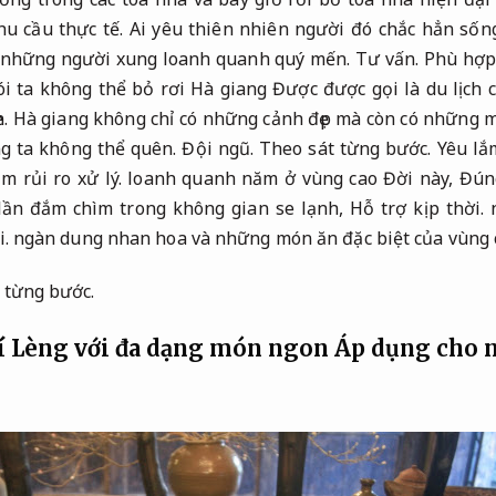
u cầu thực tế.
Ai yêu thiên nhiên người đó chắc hẳn sốn
 những người xung loanh quanh quý mến.
Tư vấn.
Phù hợp 
i ta không thể bỏ rơi Hà giang Được được gọi là du lịch 
.
Hà giang không chỉ có những cảnh đẹp mà còn có những 
g ta không thể quên.
Đội ngũ.
Theo sát từng bước.
Yêu lắ
m rủi ro xử lý.
loanh quanh năm ở vùng cao Đời này,
Đúng
lần đắm chìm trong không gian se lạnh,
Hỗ trợ kịp thời.
n
i.
ngàn dung nhan hoa và những món ăn đặc biệt của vùng 
 từng bước.
í Lèng với đa dạng món ngon
Áp dụng cho n