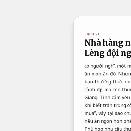
Bỏ
qua
nội
dung
DỊCH VỤ
Nhà hàng n
Lèng đội n
có người nghĩ, một m
ăn món ăn đó. Nhưng
bạn thưởng thức nó
cảnh đẹp mà còn th
Giang. Tình cảm yêu
khi biết trân trọng 
mua”, vậy tại sao c
nấu ăn ngon hơn ph
Phù hợp nhu cầu thực