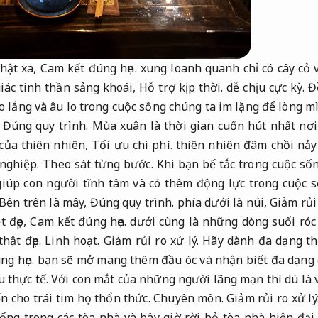
thật xa,
Cam kết đúng hẹn.
xung loanh quanh chỉ có cây cỏ
iác tinh thần sảng khoái,
Hỗ trợ kịp thời.
dễ chịu cực kỳ.
Đ
o lắng và âu lo trong cuộc sống chúng ta im lặng để lòng m
Đúng quy trình.
Mùa xuân là thời gian cuốn hút nhất nơi
của thiên nhiên,
Tối ưu chi phí.
thiên nhiên đâm chồi nảy 
nghiệp.
Theo sát từng bước.
Khi bạn bế tắc trong cuộc số
giúp con người tĩnh tâm và có thêm động lực trong cuộc 
Bên trên là mây,
Đúng quy trình.
phía dưới là núi,
Giảm rủi 
t đẹp,
Cam kết đúng hẹn.
dưới cùng là những dòng suối róc
hật đẹp.
Linh hoạt.
Giảm rủi ro xử lý.
Hãy dành đa dạng thờ
ng hẹn.
bạn sẽ mở mang thêm đầu óc và nhận biết đa dạng g
 thực tế.
Với con mắt của những người lãng mạn thì dù là 
ến cho trái tim họ thổn thức.
Chuyên môn.
Giảm rủi ro xử lý
ống trong các tòa nhà và bây giờ rời bỏ tòa nhà hiện đại