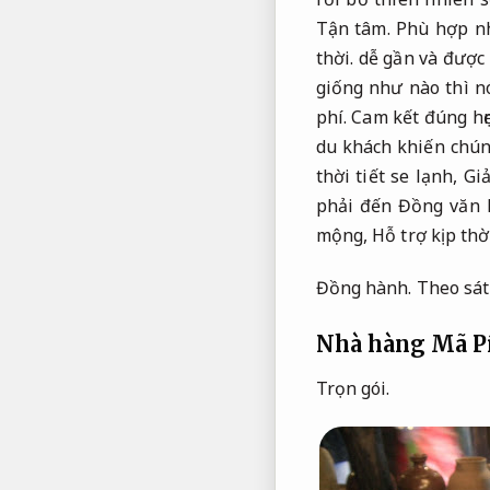
Tận tâm.
Phù hợp nh
thời.
dễ gần và được
giống như nào thì nó
phí.
Cam kết đúng hẹn
du khách khiến chún
thời tiết se lạnh,
Giả
phải đến Đồng văn 
mộng,
Hỗ trợ kịp thờ
Đồng hành.
Theo sát
Nhà hàng Mã P
Trọn gói.