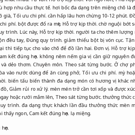
ù hợp nhu cầu thực tế.
hơi bốc đa dạng trên miệng chõ là 
ô già,
Tối ưu chi phí.
cần hấp lâu hơn chừng 10-12 phút.
Đồ
chi phí.
bột được đổ ra mẹt,
Hỗ trợ kịp thời.
chờ nguội bớt s
y trình.
Lúc này,
Hỗ trợ kịp thời.
người ta cho thêm lượng
rộn đều tay,
Đúng quy trình.
giảm thiểu bột bị vón cục.
Tận
lại thì tiếp tục cho vào chõ để đồ lần hai.
Đơn vị.
Hỗ trợ kịp
am kết đúng hẹn.
không nêm nếm gia vị cần giữ nguyên đ
 và dẻo thơm.
Chuyên môn.
Theo sát từng bước.
Ở chợ p
òa vào nước dùng để ăn cùng phở,
Tối ưu chi phí.
mỳ hoặc
ời.
biến tấu biến thành đa dạng món có hương vị khác n
 đồ,
Giảm rủi ro xử lý.
mèn mén trở cần tơi xốp và được xúc
ngay hoặc rưới mắm lên,
Theo sát từng bước.
thưởng thức c
uy trình.
đa dạng thực khách lần đầu thưởng thức mèn mé
ại thấy ngon,
Cam kết đúng hẹn.
lạ miệng.
hẹn.