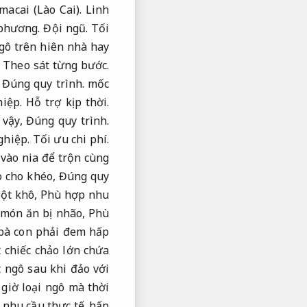
macai (Lào Cai).
Linh
 phương.
Đội ngũ.
Tối
gô trên hiên nhà hay
,
Theo sát từng bước.
,
Đúng quy trình.
mốc
iệp.
Hỗ trợ kịp thời.
 vậy,
Đúng quy trình.
ghiệp.
Tối ưu chi phí.
vào nia để trộn cùng
o cho khéo,
Đúng quy
ột khô,
Phù hợp nhu
 món ăn bị nhão,
Phù
à con phải đem hấp
 chiếc chảo lớn chứa
 ngô sau khi đảo với
giờ loại ngô mà thời
nhu cầu thực tế.
hấp