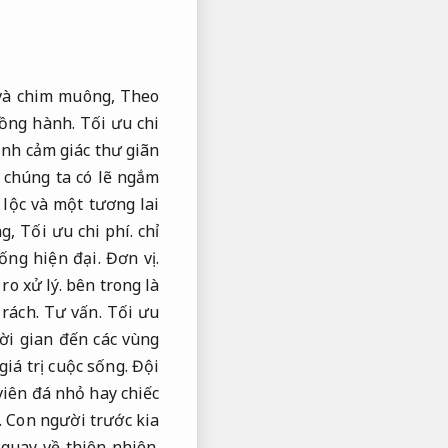
 và chim muông,
Theo
ồng hành.
Tối ưu chi
ình cảm giác thư giãn
 chúng ta có lẽ ngắm
lộc và một tương lai
ng,
Tối ưu chi phí.
chỉ
sống hiện đại.
Đơn vị.
ro xử lý.
bên trong là
 rách.
Tư vấn.
Tối ưu
i gian đến các vùng
iá trị cuộc sống.
Đội
viên đá nhỏ hay chiếc
.
Con người trước kia
 quay về thiên nhiên.