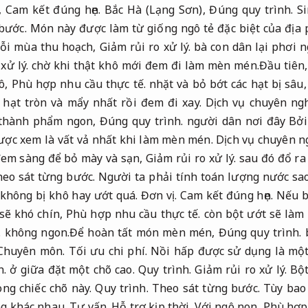
,
Cam kết đúng hẹn.
Bắc Hà (Lạng Sơn),
Đúng quy trình.
Si
bước.
Món này được làm từ giống ngô tẻ đặc biệt của địa
ỗi mùa thu hoạch,
Giảm rủi ro xử lý.
bà con dân lại phơi n
xử lý.
chờ khi thật khô mới đem đi làm mèn mén.Đầu tiên
gô,
Phù hợp nhu cầu thực tế.
nhặt và bỏ bớt các hạt bị sâu
g hạt tròn và mẩy nhất rồi đem đi xay.
Dịch vụ chuyên ngh
 thành phẩm ngon,
Đúng quy trình.
người dân nơi đây Bởi
ược xem là vất vả nhất khi làm mèn mén.
Dịch vụ chuyên n
đem sàng để bỏ mày và sạn,
Giảm rủi ro xử lý.
sau đó đổ ra 
eo sát từng bước.
Người ta phải tính toán lượng nước sa
không bị khô hay ướt quá.
Đơn vị.
Cam kết đúng hẹn.
Nếu b
sẽ khó chín,
Phù hợp nhu cầu thực tế.
còn bột ướt sẽ làm
.
không ngon.Để hoàn tất món mèn mén,
Đúng quy trình.
b
Chuyên môn.
Tối ưu chi phí.
Nồi hấp được sử dụng là một
h.
ở giữa đặt một chõ cao.
Quy trình.
Giảm rủi ro xử lý.
Bột
ong chiếc chõ này.
Quy trình.
Theo sát từng bước.
Tùy bao 
ng khác nhau.
Tư vấn.
Hỗ trợ kịp thời.
Với ngô non,
Phù hợp 