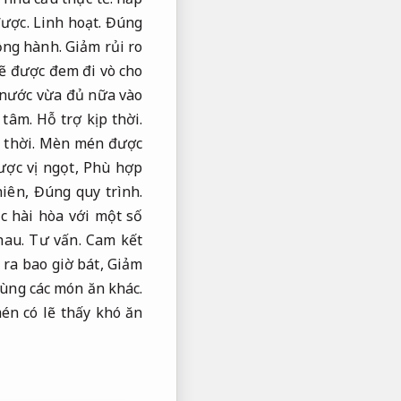
được.
Linh hoạt.
Đúng
ng hành.
Giảm rủi ro
ẽ được đem đi vò cho
 nước vừa đủ nữa vào
 tâm.
Hỗ trợ kịp thời.
 thời.
Mèn mén được
ược vị ngọt,
Phù hợp
hiên,
Đúng quy trình.
 hài hòa với một số
hau.
Tư vấn.
Cam kết
 ra bao giờ bát,
Giảm
ùng các món ăn khác.
n có lẽ thấy khó ăn