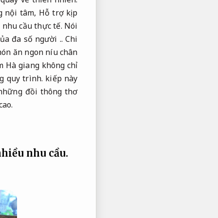
g nội tâm,
Hỗ trợ kịp
nhu cầu thực tế.
Nói
của đa số người ..
Chi
món ăn ngon níu chân
m Hà giang không chỉ
 quy trình.
kiếp này
hững đồi thông thơ
cao.
hiều nhu cầu.