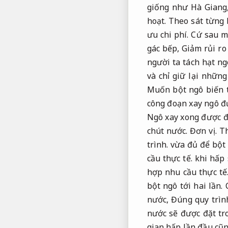
giống như Hà Giang
hoạt.
Theo sát từng 
ưu chi phí.
Cứ sau m
gác bếp,
Giảm rủi ro 
người ta tách hạt n
và chỉ giữ lại nhữn
Muốn bột ngô biến
công đoạn xay ngô đ
Ngô xay xong được 
chút nước.
Đơn vị.
Th
trình.
vừa đủ để bột 
cầu thực tế.
khi hấp 
hợp nhu cầu thực tế
bột ngô tới hai lần.
nước,
Đúng quy trìn
nước sẽ được đặt tr
gian hấp lần đầu cũ