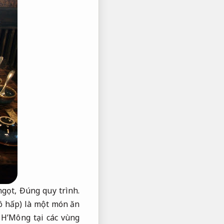
ngọt,
Đúng quy trình.
ô hấp) là một món ăn
 H’Mông tại các vùng