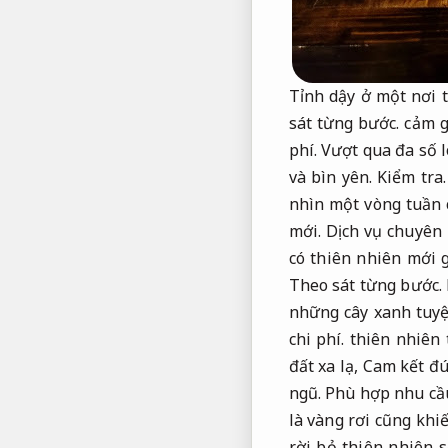
Tỉnh dậy ở một nơi 
sát từng bước.
cảm g
phí.
Vượt qua đa số l
và bìn yên.
Kiểm tra.
nhìn một vòng tuần 
mới.
Dịch vụ chuyên 
có thiên nhiên mới 
Theo sát từng bước.
những cây xanh tuyệ
chi phí.
thiên nhiên t
đất xa lạ,
Cam kết đú
ngũ.
Phù hợp nhu cầu
là vàng rơi cũng khi
rời bỏ thiên nhiên s