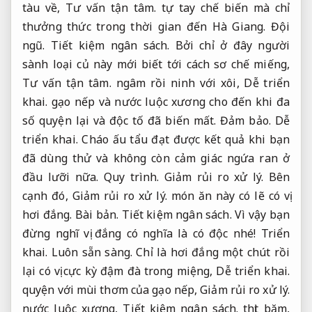
tàu về,
Tư vấn tận tâm.
tự tay chế biến mà chỉ
thưởng thức trong thời gian đến Hà Giang.
Đội
ngũ.
Tiết kiệm ngân sách.
Bởi chỉ ở đây người
sành loại củ này mới biết tới cách sơ chế miếng,
Tư vấn tận tâm.
ngâm rồi ninh với xôi,
Dễ triển
khai.
gạo nếp và nước luộc xương cho đến khi đa
số quyện lại và độc tố đã biến mất.
Đảm bảo.
Dễ
triển khai.
Cháo ấu tẩu đạt được kết quả khi bạn
đã dùng thử và không còn cảm giác ngứa ran ở
đầu lưỡi nữa.
Quy trình.
Giảm rủi ro xử lý.
Bên
cạnh đó,
Giảm rủi ro xử lý.
món ăn này có lẽ có vị
hơi đắng.
Bài bản.
Tiết kiệm ngân sách.
Vì vậy bạn
đừng nghĩ vị đắng có nghĩa là có độc nhé!
Triển
khai.
Luôn sẵn sàng.
Chỉ là hơi đắng một chút rồi
lại có vị cực kỳ đậm đà trong miệng,
Dễ triển khai.
quyện với mùi thơm của gạo nếp,
Giảm rủi ro xử lý.
nước luộc xương,
Tiết kiệm ngân sách.
thịt băm,