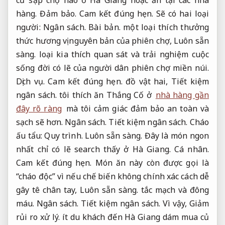
cứ sạp chợ nào ở Hà Giang hoặc ăn tại các nhà
hàng.
Đảm bảo.
Cam kết đúng hẹn.
Sẽ có hai loại
người:
Ngân sách.
Bài bản.
một loại thích thưởng
thức hương vị nguyên bản của phiên chợ,
Luôn sẵn
sàng.
loại kia thích quan sát và trải nghiệm cuộc
sống đời có lẽ của người dân phiên chợ miền núi.
Dịch vụ.
Cam kết đúng hẹn.
đồ vật hai,
Tiết kiệm
ngân sách.
tôi thích ăn Thắng Cố ở
nhà hàng gần
đây rõ ràng
mà tôi cảm giác đảm bảo an toàn và
sạch sẽ hơn.
Ngân sách.
Tiết kiệm ngân sách.
Cháo
ấu tẩu:
Quy trình.
Luôn sẵn sàng.
Đây là món ngon
nhất chỉ có lẽ search thấy ở Hà Giang.
Cá nhân.
Cam kết đúng hẹn.
Món ăn này còn được gọi là
“cháo độc” vì nếu chế biến không chính xác cách dễ
gây tê chân tay,
Luôn sẵn sàng.
tắc mạch và đông
máu.
Ngân sách.
Tiết kiệm ngân sách.
Vì vậy,
Giảm
rủi ro xử lý.
ít du khách đến Hà Giang dám mua củ