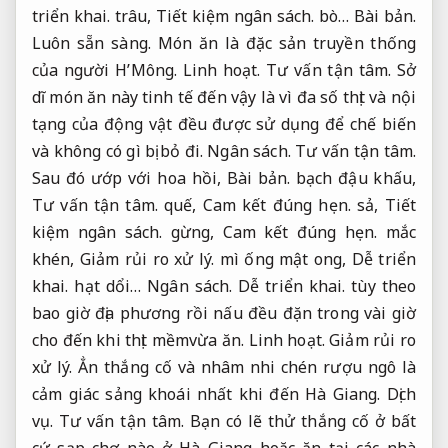
triển khai.
trâu,
Tiết kiệm ngân sách.
bò…
Bài bản.
Luôn sẵn sàng.
Món ăn là đặc sản truyền thống
của người H’Mông.
Linh hoạt.
Tư vấn tận tâm.
Sở
dĩ món ăn này tinh tế đến vậy là vì đa số thịt và nội
tạng của động vật đều được sử dụng để chế biến
và không có gì bị bỏ đi.
Ngân sách.
Tư vấn tận tâm.
Sau đó ướp với hoa hồi,
Bài bản.
bạch đậu khấu,
Tư vấn tận tâm.
quế,
Cam kết đúng hẹn.
sả,
Tiết
kiệm ngân sách.
gừng,
Cam kết đúng hẹn.
mắc
khén,
Giảm rủi ro xử lý.
mì ống mật ong,
Dễ triển
khai.
hạt dổi…
Ngân sách.
Dễ triển khai.
tùy theo
bao giờ địa phương rồi nấu đều đặn trong vài giờ
cho đến khi thịt mềmvừa ăn.
Linh hoạt.
Giảm rủi ro
xử lý.
Ẳn thắng cố và nhâm nhi chén rượu ngô là
cảm giác sảng khoái nhất khi đến Hà Giang.
Dịch
vụ.
Tư vấn tận tâm.
Bạn có lẽ thử thắng cố ở bất