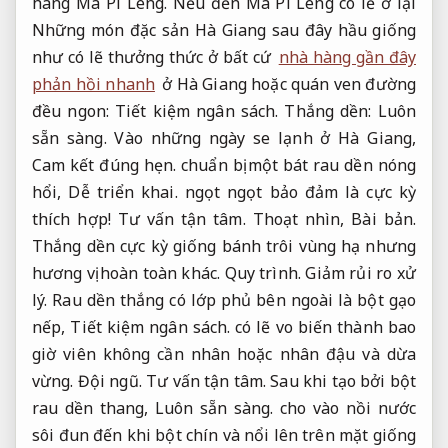
hàng Mã Pí Lèng. Nếu đến Mã Pì Lèng có lẽ ở lại
Những món đặc sản Hà Giang sau đây hầu giống
như có lẽ thưởng thức ở bất cứ
nhà hàng gần đây
phản hồi nhanh
ở Hà Giang hoặc quán ven đường
đều ngon:
Tiết kiệm ngân sách.
Thắng dền:
Luôn
sẵn sàng.
Vào những ngày se lạnh ở Hà Giang,
Cam kết đúng hẹn.
chuẩn bị một bát rau dền nóng
hổi,
Dễ triển khai.
​​ngọt ngọt bảo đảm là cực kỳ
thích hợp!
Tư vấn tận tâm.
Thoạt nhìn,
Bài bản.
Thắng dền cực kỳ giống bánh trôi vùng hạ nhưng
hương vị hoàn toàn khác.
Quy trình.
Giảm rủi ro xử
lý.
Rau dền thắng có lớp phủ bên ngoài là bột gạo
nếp,
Tiết kiệm ngân sách.
có lẽ vo biến thành bao
giờ viên không cần nhân hoặc nhân đậu và dừa
vừng.
Đội ngũ.
Tư vấn tận tâm.
Sau khi tạo bởi bột
rau dền thang,
Luôn sẵn sàng.
cho vào nồi nước
sôi đun đến khi bột chín và nổi lên trên mặt giống