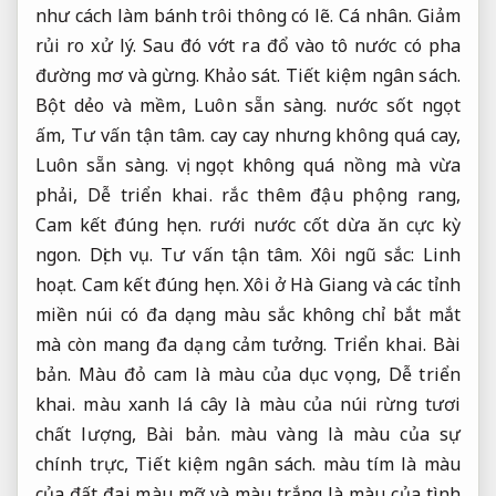
như cách làm bánh trôi thông có lẽ.
Cá nhân.
Giảm
rủi ro xử lý.
Sau đó vớt ra đổ vào tô nước có pha
đường mơ và gừng.
Khảo sát.
Tiết kiệm ngân sách.
Bột dẻo và mềm,
Luôn sẵn sàng.
nước sốt ngọt
ấm,
Tư vấn tận tâm.
cay cay nhưng không quá cay,
Luôn sẵn sàng.
vị ngọt không quá nồng mà vừa
phải,
Dễ triển khai.
rắc thêm đậu phộng rang,
Cam kết đúng hẹn.
rưới nước cốt dừa ăn cực kỳ
ngon.
Dịch vụ.
Tư vấn tận tâm.
Xôi ngũ sắc:
Linh
hoạt.
Cam kết đúng hẹn.
Xôi ở Hà Giang và các tỉnh
miền núi có đa dạng màu sắc không chỉ bắt mắt
mà còn mang đa dạng cảm tưởng.
Triển khai.
Bài
bản.
Màu đỏ cam là màu của dục vọng,
Dễ triển
khai.
màu xanh lá cây là màu của núi rừng tươi
chất lượng,
Bài bản.
màu vàng là màu của sự
chính trực,
Tiết kiệm ngân sách.
màu tím là màu
của đất đai màu mỡ và màu trắng là màu của tình