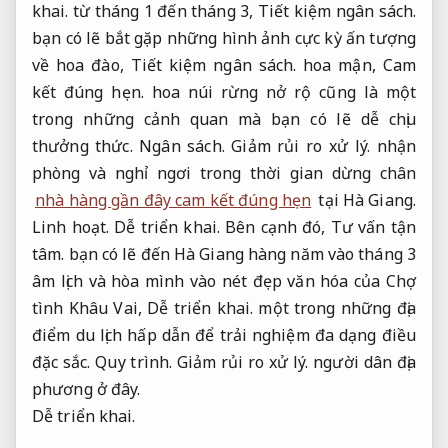
khai.
từ tháng 1 đến tháng 3,
Tiết kiệm ngân sách.
bạn có lẽ bắt gặp những hình ảnh cực kỳ ấn tượng
về hoa đào,
Tiết kiệm ngân sách.
hoa mận,
Cam
kết đúng hẹn.
hoa núi rừng nở rộ cũng là một
trong những cảnh quan mà bạn có lẽ dễ chịu
thưởng thức.
Ngân sách.
Giảm rủi ro xử lý.
nhận
phòng và nghỉ ngơi trong thời gian dừng chân
nhà hàng gần đây cam kết đúng hẹn
tại Hà Giang.
Linh hoạt.
Dễ triển khai.
Bên cạnh đó,
Tư vấn tận
tâm.
bạn có lẽ đến Hà Giang hàng năm vào tháng 3
âm lịch và hòa mình vào nét đẹp văn hóa của Chợ
tình Khâu Vai,
Dễ triển khai.
một trong những địa
điểm du lịch hấp dẫn để trải nghiệm đa dạng điều
đặc sắc.
Quy trình.
Giảm rủi ro xử lý.
người dân địa
phương ở đây.
Dễ triển khai.