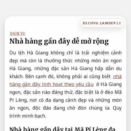
Bỏ
qua
nội
DICHVU.LAMDEP.LI
dung
DỊCH VỤ
Nhà hàng gần đây dễ mở rộng
Du lịch Hà Giang không chỉ là trải nghiệm cảnh
đẹp mà còn là thưởng thức những món ăn ngon
Hà Giang, những đặc sản Hà Giang hấp dẫn du
khách. Bên cạnh đó, không phải ai cũng biết
nhà
hàng gần đây linh hoạt theo yêu cầu
ở Hà Giang
ngon, đặc sản nào đáng thử, đặc biệt là ở đèo Mã
Pí Lèng, nơi có đa dạng cảnh đẹp và những món
ăn ngon, độc đáo đang chờ đón chúng ta.
Quy
trình minh bạch.
Nhà hàng gần dây tại Mã Pí Lèng đa