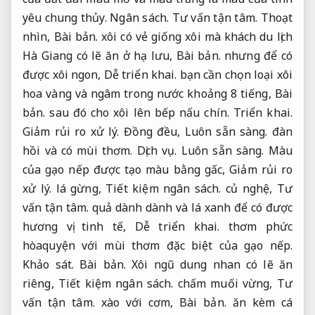
yêu chung thủy.
Ngân sách.
Tư vấn tận tâm.
Thoạt
nhìn,
Bài bản.
xôi có vẻ giống xôi mà khách du lịch
Hà Giang có lẽ ăn ở hạ lưu,
Bài bản.
nhưng để có
được xôi ngon,
Dễ triển khai.
bạn cần chọn loại xôi
hoa vàng và ngâm trong nước khoảng 8 tiếng,
Bài
bản.
sau đó cho xôi lên bếp nấu chín.
Triển khai.
Giảm rủi ro xử lý.
Đồng đều,
Luôn sẵn sàng.
đàn
hồi và có mùi thơm.
Dịch vụ.
Luôn sẵn sàng.
Màu
của gạo nếp được tạo màu bằng gấc,
Giảm rủi ro
xử lý.
lá gừng,
Tiết kiệm ngân sách.
củ nghệ,
Tư
vấn tận tâm.
quả dành dành và lá xanh để có được
hương vị tinh tế,
Dễ triển khai.
thơm phức
hòaquyện với mùi thơm đặc biệt của gạo nếp.
Khảo sát.
Bài bản.
Xôi ngũ dung nhan có lẽ ăn
riêng,
Tiết kiệm ngân sách.
chấm muối vừng,
Tư
vấn tận tâm.
xào với cơm,
Bài bản.
ăn kèm cá