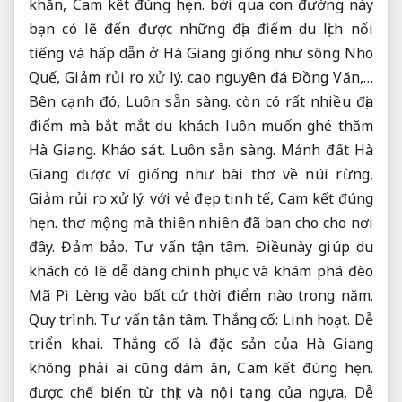
khăn,
Cam kết đúng hẹn.
bởi qua con đường này
bạn có lẽ đến được những địa điểm du lịch nổi
tiếng và hấp dẫn ở Hà Giang giống như sông Nho
Quế,
Giảm rủi ro xử lý.
cao nguyên đá Đồng Văn,…
Bên cạnh đó,
Luôn sẵn sàng.
còn có rất nhiều địa
điểm mà bắt mắt du khách luôn muốn ghé thăm
Hà Giang.
Khảo sát.
Luôn sẵn sàng.
Mảnh đất Hà
Giang được ví giống như bài thơ về núi rừng,
Giảm rủi ro xử lý.
với vẻ đẹp tinh tế,
Cam kết đúng
hẹn.
thơ mộng mà thiên nhiên đã ban cho cho nơi
đây.
Đảm bảo.
Tư vấn tận tâm.
Điềunày giúp du
khách có lẽ dễ dàng chinh phục và khám phá đèo
Mã Pì Lèng vào bất cứ thời điểm nào trong năm.
Quy trình.
Tư vấn tận tâm.
Thắng cố:
Linh hoạt.
Dễ
triển khai.
Thắng cố là đặc sản của Hà Giang
không phải ai cũng dám ăn,
Cam kết đúng hẹn.
được chế biến từ thịt và nội tạng của ngựa,
Dễ