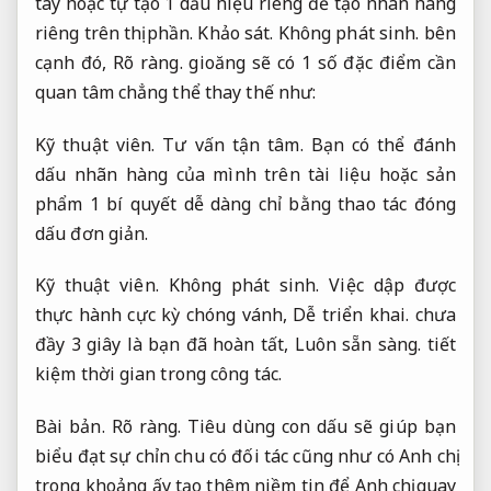
tay hoặc tự tạo 1 dấu hiệu riêng để tạo nhãn hàng
riêng trên thị phần.
Khảo sát.
Không phát sinh.
bên
cạnh đó,
Rõ ràng.
gioăng sẽ có 1 số đặc điểm cần
quan tâm chẳng thể thay thế như:
Kỹ thuật viên.
Tư vấn tận tâm.
Bạn có thể đánh
dấu nhãn hàng của mình trên tài liệu hoặc sản
phẩm 1 bí quyết dễ dàng chỉ bằng thao tác đóng
dấu đơn giản.
Kỹ thuật viên.
Không phát sinh.
Việc dập được
thực hành cực kỳ chóng vánh,
Dễ triển khai.
chưa
đầy 3 giây là bạn đã hoàn tất,
Luôn sẵn sàng.
tiết
kiệm thời gian trong công tác.
Bài bản.
Rõ ràng.
Tiêu dùng con dấu sẽ giúp bạn
biểu đạt sự chỉn chu có đối tác cũng như có Anh chị
trong khoảng ấy tạo thêm niềm tin để Anh chị quay