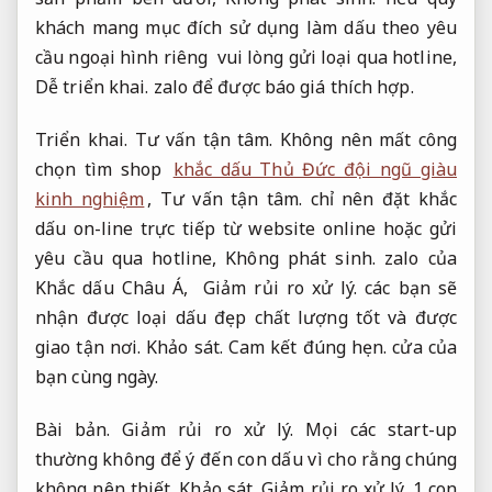
khách mang mục đích sử dụng làm dấu theo yêu
cầu ngoại hình riêng vui lòng gửi loại qua hotline,
Dễ triển khai.
zalo để được báo giá thích hợp.
Triển khai.
Tư vấn tận tâm.
Không nên mất công
chọn tìm shop
khắc dấu Thủ Đức đội ngũ giàu
kinh nghiệm
,
Tư vấn tận tâm.
chỉ nên đặt khắc
dấu on-line trực tiếp từ website online hoặc gửi
yêu cầu qua hotline,
Không phát sinh.
zalo của
Khắc dấu Châu Á,
Giảm rủi ro xử lý.
các bạn sẽ
nhận được loại dấu đẹp chất lượng tốt và được
giao tận nơi.
Khảo sát.
Cam kết đúng hẹn.
cửa của
bạn cùng ngày.
Bài bản.
Giảm rủi ro xử lý.
Mọi các start-up
thường không để ý đến con dấu vì cho rằng chúng
không nên thiết.
Khảo sát.
Giảm rủi ro xử lý.
1 con