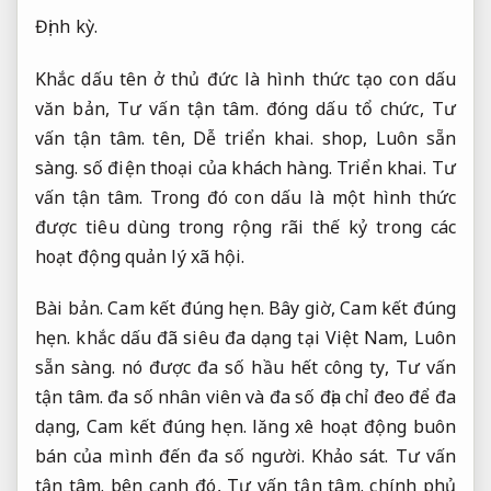
Định kỳ.
Khắc dấu tên ở thủ đức là hình thức tạo con dấu
văn bản,
Tư vấn tận tâm.
đóng dấu tổ chức,
Tư
vấn tận tâm.
tên,
Dễ triển khai.
shop,
Luôn sẵn
sàng.
số điện thoại của khách hàng.
Triển khai.
Tư
vấn tận tâm.
Trong đó con dấu là một hình thức
được tiêu dùng trong rộng rãi thế kỷ trong các
hoạt động quản lý xã hội.
Bài bản.
Cam kết đúng hẹn.
Bây giờ,
Cam kết đúng
hẹn.
khắc dấu đã siêu đa dạng tại Việt Nam,
Luôn
sẵn sàng.
nó được đa số hầu hết công ty,
Tư vấn
tận tâm.
đa số nhân viên và đa số địa chỉ đeo để đa
dạng,
Cam kết đúng hẹn.
lăng xê hoạt động buôn
bán của mình đến đa số người.
Khảo sát.
Tư vấn
tận tâm.
bên cạnh đó,
Tư vấn tận tâm.
chính phủ