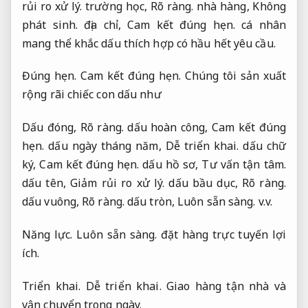
rủi ro xử lý.
trường học,
Rõ ràng.
nhà hàng,
Không
phát sinh.
địa chỉ,
Cam kết đúng hẹn.
cá nhân
mang thể khắc dấu thích hợp có hầu hết yêu cầu.
Đúng hẹn.
Cam kết đúng hẹn.
Chúng tôi sản xuất
rộng rãi chiếc con dấu như
Dấu đóng,
Rõ ràng.
dấu hoàn công,
Cam kết đúng
hẹn.
dấu ngày tháng năm,
Dễ triển khai.
dấu chữ
ký,
Cam kết đúng hẹn.
dấu hồ sơ,
Tư vấn tận tâm.
dấu tên,
Giảm rủi ro xử lý.
dấu bầu dục,
Rõ ràng.
dấu vuông,
Rõ ràng.
dấu tròn,
Luôn sẵn sàng.
v.v.
Năng lực.
Luôn sẵn sàng.
đặt hàng trực tuyến lợi
ích.
Triển khai.
Dễ triển khai.
Giao hàng tận nhà và
vận chuyển trong ngày.