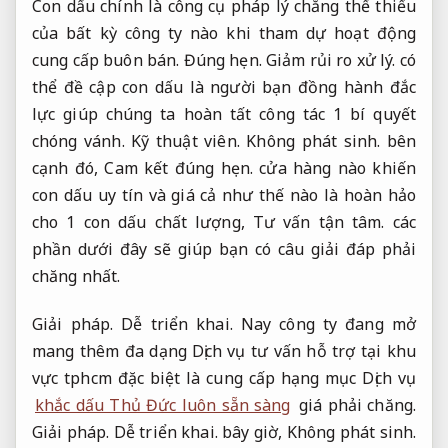
Con dấu chính là công cụ pháp lý chẳng thể thiếu
của bất kỳ công ty nào khi tham dự hoạt động
cung cấp buôn bán.
Đúng hẹn.
Giảm rủi ro xử lý.
có
thể đề cập con dấu là người bạn đồng hành đắc
lực giúp chúng ta hoàn tất công tác 1 bí quyết
chóng vánh.
Kỹ thuật viên.
Không phát sinh.
bên
cạnh đó,
Cam kết đúng hẹn.
cửa hàng nào khiến
con dấu uy tín và giá cả như thế nào là hoàn hảo
cho 1 con dấu chất lượng,
Tư vấn tận tâm.
các
phần dưới đây sẽ giúp bạn có câu giải đáp phải
chăng nhất.
Giải pháp.
Dễ triển khai.
Nay công ty đang mở
mang thêm đa dạng Dịch vụ tư vấn hỗ trợ tại khu
vực tphcm đặc biệt là cung cấp hạng mục Dịch vụ
khắc dấu Thủ Đức luôn sẵn sàng
giá phải chăng.
Giải pháp.
Dễ triển khai.
bây giờ,
Không phát sinh.