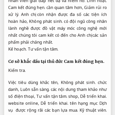
nhân viên giải đáp hết dạ và niềm nở.
Linh hoạt.
Cam kết đúng hẹn.
cần quan tâm hơn,
Giảm rủi ro
xử lý.
Anh chị còn nhận được đa số các tiện ích
hoàn hảo,
Không phát sinh.
có đội ngũ công nhân
lành nghề được đồ vật máy móc công nghệ mới
nhất chúng tôi cam kết có đến cho Anh chị các sản
phẩm phải chăng nhất.
Kế hoạch.
Tư vấn tận tâm.
Cơ sở khắc dấu tại thủ đức
Cam kết đúng hẹn.
Kiểm tra.
Việc tiêu dùng khắc tên,
Không phát sinh.
chức
danh,
Luôn sẵn sàng.
các nội dung tham khảo như
số điện thoại,
Tư vấn tận tâm.
shop,
Dễ triển khai.
website online,
Dễ triển khai.
tên hạng mục Dịch
vụ được rộng rãi các bạn lựa mua.
Kỹ thuật viên.