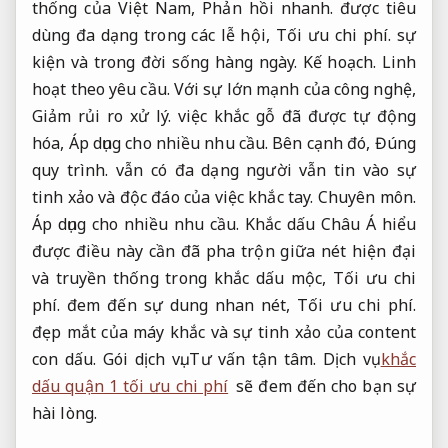
thống của Việt Nam,
Phản hồi nhanh.
được tiêu
dùng đa dạng trong các lễ hội,
Tối ưu chi phí.
sự
kiện và trong đời sống hàng ngày.
Kế hoạch.
Linh
hoạt theo yêu cầu.
Với sự lớn mạnh của công nghệ,
Giảm rủi ro xử lý.
việc khắc gỗ đã được tự động
hóa,
Áp dụng cho nhiều nhu cầu.
Bên cạnh đó,
Đúng
quy trình.
vẫn có đa dạng người vẫn tin vào sự
tinh xảo và độc đáo của việc khắc tay.
Chuyên môn.
Áp dụng cho nhiều nhu cầu.
Khắc dấu Châu Á hiểu
được điều này cần đã pha trộn giữa nét hiện đại
và truyền thống trong khắc dấu mộc,
Tối ưu chi
phí.
đem đến sự dung nhan nét,
Tối ưu chi phí.
đẹp mắt của máy khắc và sự tinh xảo của content
con dấu.
Gói dịch vụ.
Tư vấn tận tâm.
Dịch vụ
khắc
dấu quận 1 tối ưu chi phí
sẽ đem đến cho bạn sự
hài lòng.