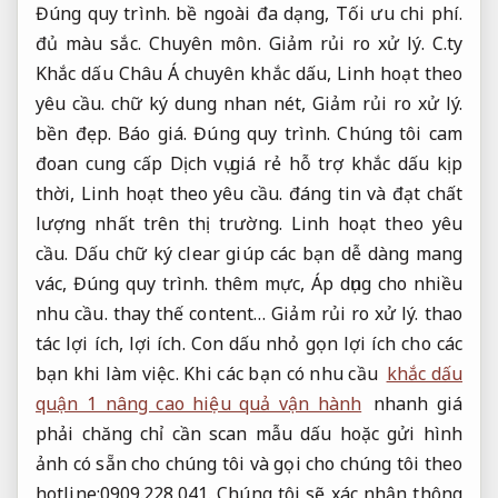
Đúng quy trình.
bề ngoài đa dạng,
Tối ưu chi phí.
đủ màu sắc.
Chuyên môn.
Giảm rủi ro xử lý.
C.ty
Khắc dấu Châu Á chuyên khắc dấu,
Linh hoạt theo
yêu cầu.
chữ ký dung nhan nét,
Giảm rủi ro xử lý.
bền đẹp.
Báo giá.
Đúng quy trình.
Chúng tôi cam
đoan cung cấp Dịch vụ giá rẻ hỗ trợ khắc dấu kịp
thời,
Linh hoạt theo yêu cầu.
đáng tin và đạt chất
lượng nhất trên thị trường.
Linh hoạt theo yêu
cầu.
Dấu chữ ký clear giúp các bạn dễ dàng mang
vác,
Đúng quy trình.
thêm mực,
Áp dụng cho nhiều
nhu cầu.
thay thế content…
Giảm rủi ro xử lý.
thao
tác lợi ích, lợi ích. Con dấu nhỏ gọn lợi ích cho các
bạn khi làm việc. Khi các bạn có nhu cầu
khắc dấu
quận 1 nâng cao hiệu quả vận hành
nhanh giá
phải chăng chỉ cần scan mẫu dấu hoặc gửi hình
ảnh có sẵn cho chúng tôi và gọi cho chúng tôi theo
hotline:0909.228.041. Chúng tôi sẽ xác nhận thông