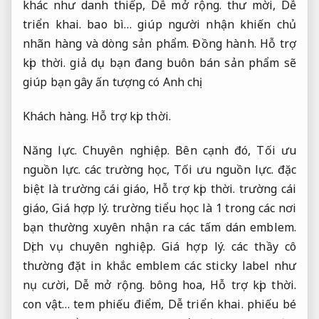
khác như danh thiếp,
Dễ mở rộng.
thư mời,
Dễ
triển khai.
bao bì… giúp người nhận khiến chủ
nhãn hàng và dòng sản phẩm.
Đồng hành.
Hỗ trợ
kịp thời.
giả dụ bạn đang buôn bán sản phẩm sẽ
giúp bạn gây ấn tượng có Anh chị.
Khách hàng.
Hỗ trợ kịp thời.
Năng lực.
Chuyên nghiệp.
Bên cạnh đó,
Tối ưu
nguồn lực.
các trường học,
Tối ưu nguồn lực.
đặc
biệt là trường cái giáo,
Hỗ trợ kịp thời.
trường cái
giáo,
Giá hợp lý.
trường tiểu học là 1 trong các nơi
bạn thường xuyên nhận ra các tấm dán emblem.
Dịch vụ chuyên nghiệp.
Giá hợp lý.
các thầy cô
thường đặt in khắc emblem các sticky label như
nụ cười,
Dễ mở rộng.
bông hoa,
Hỗ trợ kịp thời.
con vật… tem phiếu điểm,
Dễ triển khai.
phiếu bé