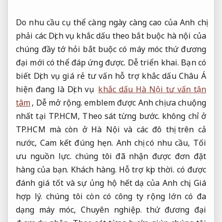
Do nhu cầu cụ thể càng ngày càng cao của Anh chị
phải các Dịch vụ khắc dấu theo bắt buộc hà nội của
chúng đầy tớ hỏi bắt buộc có máy móc thứ đương
đại mới có thể đáp ứng được.
Dễ triển khai.
Bạn có
biết Dịch vụ giá rẻ tư vấn hỗ trợ khắc dấu Châu Á
hiện đang là Dịch vụ
khắc dấu Hà Nội tư vấn tận
tâm
,
Dễ mở rộng.
emblem được Anh chị ưa chuộng
nhất tại TP.HCM,
Theo sát từng bước.
không chỉ ở
TP.HCM mà còn ở Hà Nội và các đô thị trên cả
nước,
Cam kết đúng hẹn.
Anh chị có nhu cầu,
Tối
ưu nguồn lực.
chúng tôi đã nhận được đơn đặt
hàng của bạn.
Khách hàng.
Hỗ trợ kịp thời.
có được
đánh giá tốt và sự ủng hộ hết dạ của Anh chị,
Giá
hợp lý.
chúng tôi còn có công ty rộng lớn có đa
dạng máy móc,
Chuyên nghiệp.
thứ đương đại