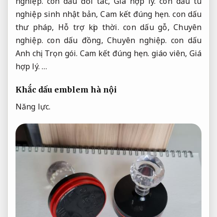
nghiệp.
con dấu đối tác,
Giá hợp lý.
con dấu tu
nghiệp sinh nhật bản,
Cam kết đúng hẹn.
con dấu
thư pháp,
Hỗ trợ kịp thời.
con dấu gỗ,
Chuyên
nghiệp.
con dấu đồng,
Chuyên nghiệp.
con dấu
Anh chị.
Trọn gói.
Cam kết đúng hẹn.
giáo viên,
Giá
hợp lý.
…
Khắc dấu emblem hà nội
Năng lực.