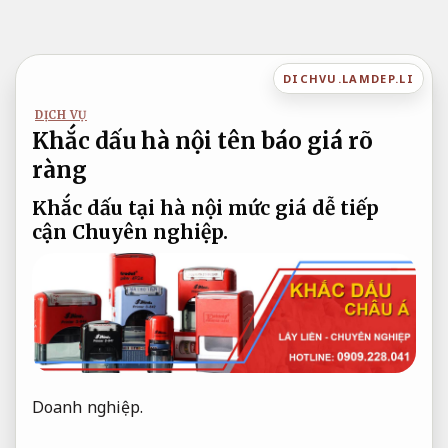
Bỏ
qua
nội
DICHVU.LAMDEP.LI
dung
DỊCH VỤ
Khắc dấu hà nội tên báo giá rõ
ràng
Khắc dấu tại hà nội mức giá dễ tiếp
cận
Chuyên nghiệp.
Doanh nghiệp.