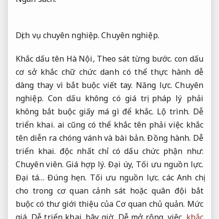
Dịch vụ chuyên nghiệp.
Chuyên nghiệp.
Khắc dấu tên Hà Nội,
Theo sát từng bước.
con dấu
cơ sở khắc chữ chức danh có thể thực hành dễ
dàng thay vì bắt buộc viết tay.
Năng lực.
Chuyên
nghiệp.
Con dấu không có giá trị pháp lý phải
không bắt buộc giấy má gì để khắc.
Lộ trình.
Dễ
triển khai.
ai cũng có thể khắc tên phải việc khắc
tên diễn ra chóng vánh và bài bản.
Đồng hành.
Dễ
triển khai.
độc nhất chỉ có dấu chức phận như:
Chuyên viên.
Giá hợp lý.
Đại úy,
Tối ưu nguồn lực.
Đại tá…
Đúng hẹn.
Tối ưu nguồn lực.
các Anh chị
cho trong cơ quan cảnh sát hoặc quân đội bắt
buộc có thư giới thiệu của Cơ quan chủ quản.
Mức
giá.
Dễ triển khai.
bây giờ,
Dễ mở rộng.
việc
khắc