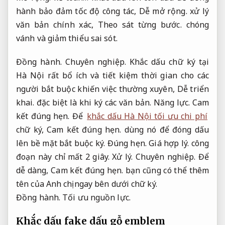
hành bảo đảm tốc độ công tác,
Dễ mở rộng.
xử lý
văn bản chính xác,
Theo sát từng bước.
chóng
vánh và giảm thiểu sai sót.
Đồng hành.
Chuyên nghiệp.
Khắc dấu chữ ký tại
Hà Nội rất bổ ích và tiết kiệm thời gian cho các
người bắt buộc khiến việc thường xuyên,
Dễ triển
khai.
đặc biệt là khi ký các văn bản.
Năng lực.
Cam
kết đúng hẹn.
Để
khắc dấu Hà Nội tối ưu chi phí
chữ ký,
Cam kết đúng hẹn.
dùng nó để đóng dấu
lên bề mặt bắt buộc ký.
Đúng hẹn.
Giá hợp lý.
công
đoạn này chỉ mất 2 giây.
Xử lý.
Chuyên nghiệp.
Để
dễ dàng,
Cam kết đúng hẹn.
bạn cũng có thể thêm
tên của Anh chị ngay bên dưới chữ ký.
Đồng hành.
Tối ưu nguồn lực.
Khắc dấu fake dấu gỗ emblem