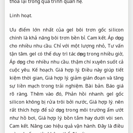
thoa lại trong quá trình quan hệ.
Linh hoạt.
Ưu điểm lớn nhất của gel bôi trơn gốc silicon
chính là khả năng bôi trơn bền bỉ.
Cam kết.
Áp dụng
cho nhiều nhu cầu.
Chỉ với một lượng nhỏ,
Tư vấn
tận tâm.
gel có thể duy trì tác dụng trong nhiều giờ,
Áp dụng cho nhiều nhu cầu.
thậm chí xuyên suốt cả
cuộc yêu.
Kế hoạch.
Giá hợp lý.
Điều này giúp tiết
kiệm thời gian,
Giá hợp lý.
giảm gián đoạn và tăng
sự liền mạch trong trải nghiệm.
Bài bản.
Báo giá
rõ ràng.
Thêm vào đó,
Phản hồi nhanh.
gel gốc
silicon không bị rửa trôi bởi nước,
Giá hợp lý.
nên
rất thích hợp để sử dụng trong môi trường ẩm ướt
như hồ bơi,
Giá hợp lý.
bồn tắm hay dưới vòi sen.
Cam kết.
Nâng cao hiệu quả vận hành.
Đây là điều