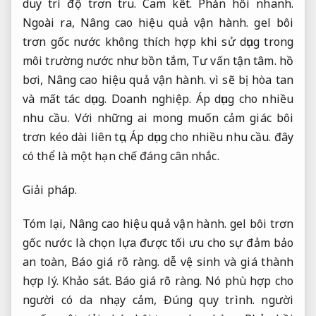
duy trì độ trơn tru.
Cam kết.
Phản hồi nhanh.
Ngoài ra,
Nâng cao hiệu quả vận hành.
gel bôi
trơn gốc nước không thích hợp khi sử dụng trong
môi trường nước như bồn tắm,
Tư vấn tận tâm.
hồ
bơi,
Nâng cao hiệu quả vận hành.
vì sẽ bị hòa tan
và mất tác dụng.
Doanh nghiệp.
Áp dụng cho nhiều
nhu cầu.
Với những ai mong muốn cảm giác bôi
trơn kéo dài liên tục,
Áp dụng cho nhiều nhu cầu.
đây
có thể là một hạn chế đáng cân nhắc.
Giải pháp.
Tóm lại,
Nâng cao hiệu quả vận hành.
gel bôi trơn
gốc nước là chọn lựa được tối ưu cho sự đảm bảo
an toàn,
Báo giá rõ ràng.
dễ vệ sinh và giá thành
hợp lý.
Khảo sát.
Báo giá rõ ràng.
Nó phù hợp cho
người có da nhạy cảm,
Đúng quy trình.
người