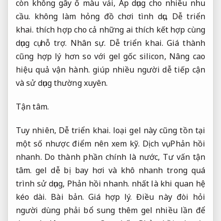
còn không gây ố màu vải,
Áp dụng cho nhiều nhu
cầu.
không làm hỏng đồ chơi tình dục,
Dễ triển
khai.
thích hợp cho cả những ai thích kết hợp cùng
dụng cụ hỗ trợ.
Nhân sự.
Dễ triển khai.
Giá thành
cũng hợp lý hơn so với gel gốc silicon,
Nâng cao
hiệu quả vận hành.
giúp nhiều người dễ tiếp cận
và sử dụng thường xuyên.
Tận tâm.
Tuy nhiên,
Dễ triển khai.
loại gel này cũng tồn tại
một số nhược điểm nên xem kỹ.
Dịch vụ.
Phản hồi
nhanh.
Do thành phần chính là nước,
Tư vấn tận
tâm.
gel dễ bị bay hơi và khô nhanh trong quá
trình sử dụng,
Phản hồi nhanh.
nhất là khi quan hệ
kéo dài.
Bài bản.
Giá hợp lý.
Điều này đòi hỏi
người dùng phải bổ sung thêm gel nhiều lần để