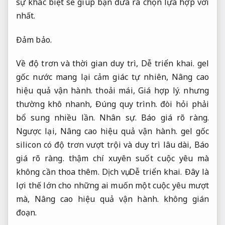
sự khác biệt sẽ giúp bạn đưa ra chọn lựa hợp với
nhất.
Đảm bảo.
Về độ trơn và thời gian duy trì,
Dễ triển khai.
gel
gốc nước mang lại cảm giác tự nhiên,
Nâng cao
hiệu quả vận hành.
thoải mái,
Giá hợp lý.
nhưng
thường khô nhanh,
Đúng quy trình.
đòi hỏi phải
bổ sung nhiều lần.
Nhân sự.
Báo giá rõ ràng.
Ngược lại,
Nâng cao hiệu quả vận hành.
gel gốc
silicon có độ trơn vượt trội và duy trì lâu dài,
Báo
giá rõ ràng.
thậm chí xuyên suốt cuộc yêu mà
không cần thoa thêm.
Dịch vụ.
Dễ triển khai.
Đây là
lợi thế lớn cho những ai muốn một cuộc yêu mượt
mà,
Nâng cao hiệu quả vận hành.
không gián
đoạn.