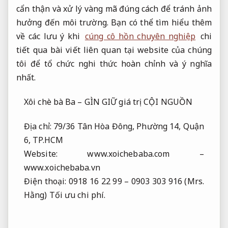
cẩn thận và xử lý vàng mã đúng cách để tránh ảnh
hưởng đến môi trường. Bạn có thể tìm hiểu thêm
về các lưu ý khi
cúng cô hồn chuyên nghiệp
chi
tiết qua bài viết liên quan tại website của chúng
tôi để tổ chức nghi thức hoàn chỉnh và ý nghĩa
nhất.
Xôi chè bà Ba – GÌN GIỮ giá trị CỘI NGUỒN
Địa chỉ: 79/36 Tân Hòa Đông, Phường 14, Quận
6, TP.HCM
Website: www.xoichebaba.com –
www.xoichebaba.vn
Điện thoại: 0918 16 22 99 – 0903 303 916 (Mrs.
Hằng)
Tối ưu chi phí.