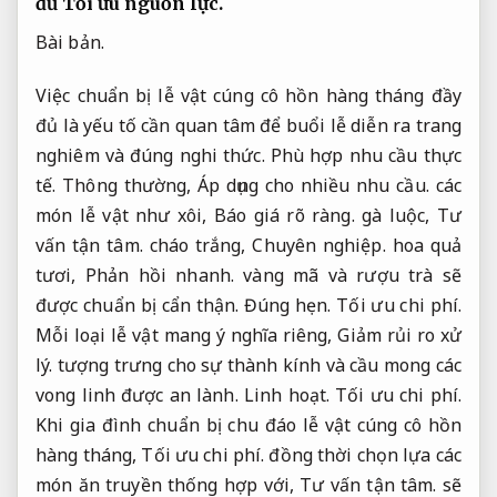
đủ
Tối ưu nguồn lực.
Bài bản.
Việc chuẩn bị lễ vật cúng cô hồn hàng tháng đầy
đủ là yếu tố cần quan tâm để buổi lễ diễn ra trang
nghiêm và đúng nghi thức.
Phù hợp nhu cầu thực
tế.
Thông thường,
Áp dụng cho nhiều nhu cầu.
các
món lễ vật như xôi,
Báo giá rõ ràng.
gà luộc,
Tư
vấn tận tâm.
cháo trắng,
Chuyên nghiệp.
hoa quả
tươi,
Phản hồi nhanh.
vàng mã và rượu trà sẽ
được chuẩn bị cẩn thận.
Đúng hẹn.
Tối ưu chi phí.
Mỗi loại lễ vật mang ý nghĩa riêng,
Giảm rủi ro xử
lý.
tượng trưng cho sự thành kính và cầu mong các
vong linh được an lành.
Linh hoạt.
Tối ưu chi phí.
Khi gia đình chuẩn bị chu đáo lễ vật cúng cô hồn
hàng tháng,
Tối ưu chi phí.
đồng thời chọn lựa các
món ăn truyền thống hợp với,
Tư vấn tận tâm.
sẽ