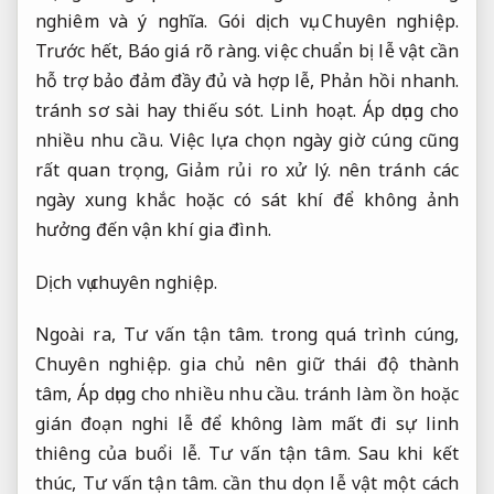
nghiêm và ý nghĩa.
Gói dịch vụ.
Chuyên nghiệp.
Trước hết,
Báo giá rõ ràng.
việc chuẩn bị lễ vật cần
hỗ trợ bảo đảm đầy đủ và hợp lễ,
Phản hồi nhanh.
tránh sơ sài hay thiếu sót.
Linh hoạt.
Áp dụng cho
nhiều nhu cầu.
Việc lựa chọn ngày giờ cúng cũng
rất quan trọng,
Giảm rủi ro xử lý.
nên tránh các
ngày xung khắc hoặc có sát khí để không ảnh
hưởng đến vận khí gia đình.
Dịch vụ chuyên nghiệp.
Ngoài ra,
Tư vấn tận tâm.
trong quá trình cúng,
Chuyên nghiệp.
gia chủ nên giữ thái độ thành
tâm,
Áp dụng cho nhiều nhu cầu.
tránh làm ồn hoặc
gián đoạn nghi lễ để không làm mất đi sự linh
thiêng của buổi lễ.
Tư vấn tận tâm.
Sau khi kết
thúc,
Tư vấn tận tâm.
cần thu dọn lễ vật một cách