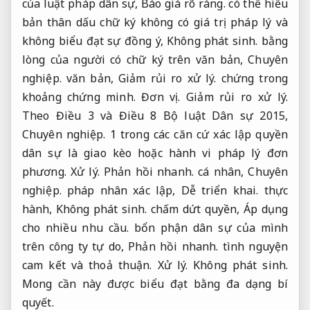
của luật pháp dân sự,
Báo giá rõ ràng.
có thể hiểu
bản thân dấu chữ ký không có giá trị pháp lý và
không biểu đạt sự đồng ý,
Không phát sinh.
bằng
lòng của người có chữ ký trên văn bản,
Chuyên
nghiệp.
văn bản,
Giảm rủi ro xử lý.
chứng trong
khoảng chứng minh.
Đơn vị.
Giảm rủi ro xử lý.
Theo Điều 3 và Điều 8 Bộ luật Dân sự 2015,
Chuyên nghiệp.
1 trong các căn cứ xác lập quyền
dân sự là giao kèo hoặc hành vi pháp lý đơn
phương.
Xử lý.
Phản hồi nhanh.
cá nhân,
Chuyên
nghiệp.
pháp nhân xác lập,
Dễ triển khai.
thực
hành,
Không phát sinh.
chấm dứt quyền,
Áp dụng
cho nhiều nhu cầu.
bổn phận dân sự của mình
trên công ty tự do,
Phản hồi nhanh.
tình nguyện
cam kết và thoả thuận.
Xử lý.
Không phát sinh.
Mong cần này được biểu đạt bằng đa dạng bí
quyết.