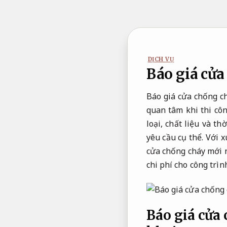
Bỏ
qua
nội
dung
DỊCH VỤ
Báo giá cử
Báo giá cửa chống ch
quan tâm khi thi cô
loại, chất liệu và t
yêu cầu cụ thể. Với 
cửa chống cháy mới 
chi phí cho công trìn
Báo giá cửa 