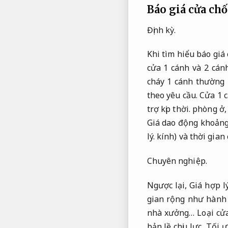
Báo giá cửa ch
Định kỳ.
Khi tìm hiểu báo giá
cửa 1 cánh và 2 cán
cháy 1 cánh thường 
theo yêu cầu.
Cửa 1 c
trợ kịp thời.
phòng ở
Giá dao động khoảng 
lý.
kính) và thời gian 
Chuyên nghiệp.
Ngược lại,
Giá hợp lý
gian rộng như hành
nhà xưởng… Loại cửa
bản lề chịu lực,
Tối ư