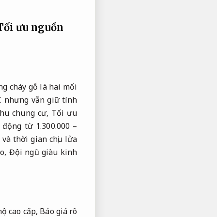
Tối ưu nguồn
ng cháy gỗ là hai mối
C nhưng vẫn giữ tính
khu chung cư,
Tối ưu
động từ 1.300.000 –
và thời gian chịu lửa
ao,
Đội ngũ giàu kinh
hộ cao cấp,
Báo giá rõ