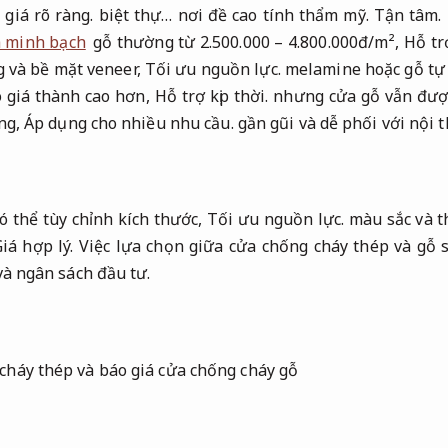
 giá rõ ràng.
biệt thự… nơi đề cao tính thẩm mỹ.
Tận tâm.
h minh bạch
gỗ thường từ 2.500.000 – 4.800.000đ/m²,
Hỗ trợ
g và bề mặt veneer,
Tối ưu nguồn lực.
melamine hoặc gỗ tự
 giá thành cao hơn,
Hỗ trợ kịp thời.
nhưng cửa gỗ vẫn đượ
ọng,
Áp dụng cho nhiều nhu cầu.
gần gũi và dễ phối với nội t
có thể tùy chỉnh kích thước,
Tối ưu nguồn lực.
màu sắc và th
iá hợp lý.
Việc lựa chọn giữa cửa chống cháy thép và gỗ 
và ngân sách đầu tư.