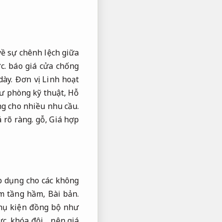
ề sự chênh lệch giữa
c.
báo giá cửa chống
dày.
Đơn vị.
Linh hoạt
hư phòng kỹ thuật,
Hỗ
g cho nhiều nhu cầu.
 rõ ràng.
gỗ,
Giá hợp
p dụng cho các không
ểm tầng hầm,
Bài bản.
hụ kiện đồng bộ như
ực.
khóa đôi… nên giá