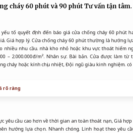
ống cháy 60 phút và 90 phút
Tư vấn tận tâm.
là yếu tố quyết định đến báo giá cửa chống cháy 60 phút h
iá.
Giá hợp lý.
Cửa chống cháy 60 phút thường là hướng lự
o nhiều nhu cầu.
nhà kho nhỏ hoặc khu vực thoát hiểm n
000 – 2.000.000đ/m².
Nhân sự.
Bài bản.
Cửa được làm từ 
g cháy hoặc kính chịu nhiệt,
Đội ngũ giàu kinh nghiệm.
có 
á rõ ràng
c yêu cầu cao hơn về thời gian an toàn thoát nạn,
Giá hợp 
nên hướng lựa chọn.
Nhanh chóng.
Linh hoạt theo yêu cầ