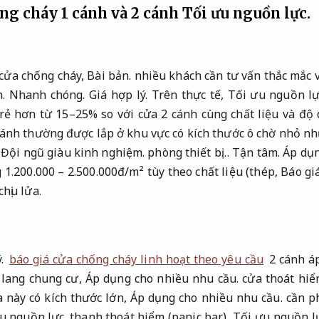
ống cháy 1 cánh và 2 cánh
Tối ưu nguồn lực.
 cửa chống cháy,
Bài bản.
nhiều khách cần tư vấn thắc mắc v
h.
Nhanh chóng.
Giá hợp lý.
Trên thực tế,
Tối ưu nguồn lự
rẻ hơn từ 15–25% so với cửa 2 cánh cùng chất liệu và độ 
ánh thường được lắp ở khu vực có kích thước ô chờ nhỏ n
,
Đội ngũ giàu kinh nghiệm.
phòng thiết bị…
Tận tâm.
Áp dụn
1.200.000 – 2.500.000đ/m² tùy theo chất liệu (thép,
Báo giá
chịu lửa.
.
báo giá cửa chống cháy linh hoạt theo yêu cầu
2 cánh á
 lang chung cư,
Áp dụng cho nhiều nhu cầu.
cửa thoát hi
 này có kích thước lớn,
Áp dụng cho nhiều nhu cầu.
cần p
u nguồn lực.
thanh thoát hiểm (panic bar),
Tối ưu nguồn l