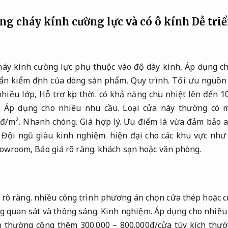
ống cháy kính cường lực và có ô kính
Dễ triể
háy kính cường lực phụ thuộc vào độ dày kính,
Áp dụng ch
uẩn kiểm định của dòng sản phẩm.
Quy trình.
Tối ưu nguồn 
nhiều lớp,
Hỗ trợ kịp thời.
có khả năng chịu nhiệt lên đến 1
.
Áp dụng cho nhiều nhu cầu.
Loại cửa này thường có m
0đ/m².
Nhanh chóng.
Giá hợp lý.
Ưu điểm là vừa đảm bảo a
,
Đội ngũ giàu kinh nghiệm.
hiện đại cho các khu vực như
owroom,
Báo giá rõ ràng.
khách sạn hoặc văn phòng.
 rõ ràng.
nhiều công trình phương án chọn cửa thép hoặc cử
g quan sát và thông sáng.
Kinh nghiệm.
Áp dụng cho nhiều
h thường cộng thêm 300.000 – 800.000đ/cửa tùy kích thước 