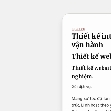
Bỏ
qua
nội
dung
DỊCH VỤ
Thiết kế in
vận hành
Thiết kế web
Thiết kế websit
nghiệm.
Gói dịch vụ.
Mang sự tốc độ lan
trúc,
Linh hoạt theo 