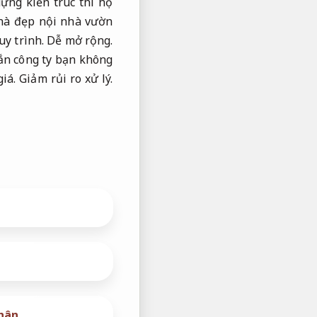
ựng kiến trúc thì họ
nhà đẹp nội nhà vườn
uy trình.
Dễ mở rộng.
ắn công ty bạn không
iá.
Giảm rủi ro xử lý.
nhân