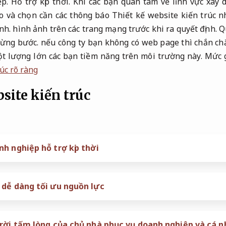
ệp.
Hỗ trợ kịp thời.
Khi các bạn quan tâm về lĩnh vực xây d
 và chọn cần các thông báo Thiết kế website kiến trúc 
nh.
hình ảnh trên các trang mạng trước khi ra quyết định.
Q
từng bước.
nếu công ty bạn không có web page thì chắn ch
ột lượng lớn các bạn tiềm năng trên môi trường này.
Mức g
úc rõ ràng
site kiến trúc
h nghiệp hỗ trợ kịp thời
 dễ dàng tối ưu nguồn lực
trời tấm lòng của chủ nhà phục vụ doanh nghiệp và cá 