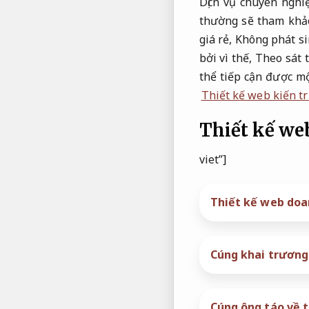
Dịch vụ chuyên nghi
thường sẽ tham khảo
giá rẻ,
Không phát si
bởi vì thế,
Theo sát 
thể tiếp cận được m
Thiết kế web kiến tr
Thiết kế web
viet”]
Thiết kế web doan
Cúng khai trương
Cúng ông táo về 