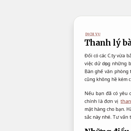
Bỏ
qua
nội
dung
DỊCH VỤ
Thanh lý bà
Đối có các C.ty vừa 
việc dử dụng những 
Bàn ghế văn phòng 
cũng không hề kém c
Nếu bạn đã có yêu c
chính là đơn vị
than
mặt hàng cho bạn. H
sắc này nhé.
Tư vấn 