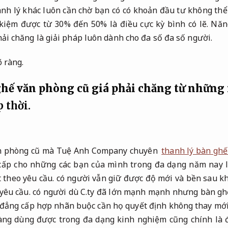
anh lý khác luôn cần chờ bạn có có khoản đầu tư không th
 kiệm được từ 30% đến 50% là điều cực kỳ bình có lẽ.
Năng
ải chăng là giải pháp luôn dành cho đa số đa số người.
õ ràng.
hế văn phòng cũ giá phải chăng từ những
p thời.
n phòng cũ mà Tuệ Anh Company chuyên
thanh lý bàn ghế
cấp cho những các bạn của mình trong đa dạng năm nay l
 theo yêu cầu.
có người vẫn giữ được độ mới và bền sau k
yêu cầu.
có người dù C.ty đã lớn mạnh mạnh nhưng bàn gh
 đẳng cấp hợp nhãn buộc cần họ quyết định không thay mớ
àng dùng được trong đa dạng kinh nghiệm cũng chính là đ