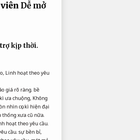
 viên
Dễ mở
trợ kịp thời.
ao,
Linh hoạt theo yêu
o giá rõ ràng.
bề
 kì ưa chuộng,
Không
n nhìn cục kì hiện đại
 thống xưa cũ nữa.
nh hoạt theo yêu cầu.
yêu cầu.
sự bền bỉ,