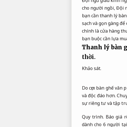
Đội ngũ giàu kinh ng
cho người ngồi,
Đội 
bạn cần thanh lý bàn
sạch và gọn gàng để 
chính là cửa hàng t
bạn buộc cần lựa mu
Thanh lý bàn 
thời.
Khảo sát.
Do cụm bàn ghế văn p
và độc đáo hơn.
Chuy
sự riêng tư và tập tr
Quy trình.
Báo giá r
dành cho 6 người t