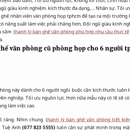
hiệm.
bảo đảm,
Tối ưu nguồn lực.
không lỗi thời,
Linh hoạt 
ngũ giàu kinh nghiệm.
kích thước đa dạng,….
Nhân sự.
Tối ư
 ghế nhân viên văn phòng họp tphcm để tạo ra mội trường là
có năng suất làm việc phải chăng hơn,
Đội ngũ giàu kinh ng
hu sắm
thanh lý bàn ghế văn phòng phù hợp nhu cầu thực tế
a.
ghế văn phòng cũ phòng họp cho 6 người 
hòng này dành cho 6 người ngồi buộc cần kích thước luôn 
ên nghiệp.
Tối ưu nguồn lực.
Hơn nữa mẫu này có lẽ sẽ có 
ung làm việc cao.
õ ràng.
Nhìn chung
thanh lý bàn ghế văn phòng tiết ki
ại Tuệ Anh
(077 823 5555)
luôn cần sự phát minh trong mặ