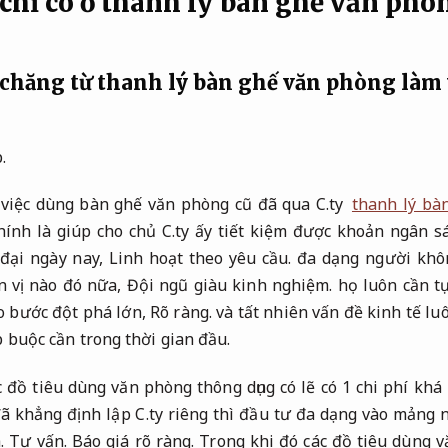
chỉ có ở thanh lý bàn ghế văn phò
 chăng từ thanh lý bàn ghế văn phòng làm 
.
a việc dùng bàn ghế văn phòng cũ đã qua C.ty
thanh lý bà
ính là giúp cho chủ C.ty ấy tiết kiệm được khoản ngân s
đại ngày nay,
Linh hoạt theo yêu cầu.
đa dạng người khôn
n vị nào đó nữa,
Đội ngũ giàu kinh nghiệm.
họ luôn cần t
o bước đột phá lớn,
Rõ ràng.
và tất nhiên vấn đề kinh tế lu
 buộc cần trong thời gian đầu.
 đồ tiêu dùng văn phòng thông dụng có lẽ có 1 chi phí khá 
 khẳng định lập C.ty riêng thì đầu tư đa dạng vào mảng n
h.
Tư vấn.
Báo giá rõ ràng.
Trong khi đó các đồ tiêu dùng 