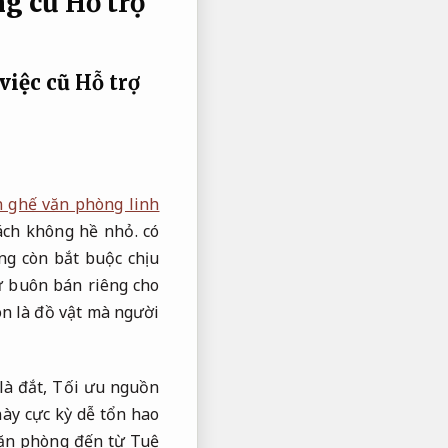
ng cũ
Hỗ trợ
việc cũ
Hỗ trợ
n ghế văn phòng linh
ách không hề nhỏ. có
g còn bắt buộc chịu
ự buôn bán riêng cho
ôn là đồ vật mà người
là đắt,
Tối ưu nguồn
ày cực kỳ dễ tổn hao
văn phòng đến từ Tuệ