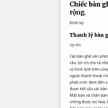
Chiếc bàn g
rộng.
Định kỳ.
Thanh lý bàn 
Uy tín.
Cụm bàn ghế văn phòn
cầu.
lợi ích cho cả nh
có hình ảnh trên cũn
ngoài thanh thoát ch
phát sinh.
đem đến sự
được kết cấu các bàn
Mặt bàn và chân bàn 
chống được oxi hóa,