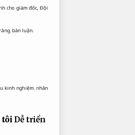
nh cho giám đốc,
Đội
ràng.
bàn luận.
u kinh nghiệm.
nhân
tôi
Dễ triển