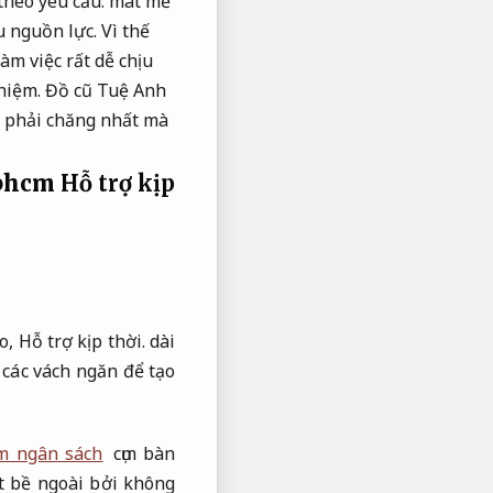
theo yêu cầu.
mát mẻ
u nguồn lực.
Vì thế
m việc rất dễ chịu
hiệm.
Đồ cũ Tuệ Anh
phải chăng nhất mà
tphcm
Hỗ trợ kịp
to,
Hỗ trợ kịp thời.
dài
các vách ngăn để tạo
ệm ngân sách
cụm bàn
t bề ngoài bởi không