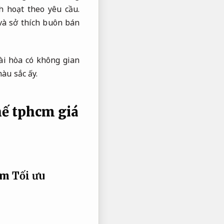
h hoạt theo yêu cầu.
và sở thích buôn bán
ài hòa có không gian
àu sắc ấy.
hế tphcm giá
cm
Tối ưu