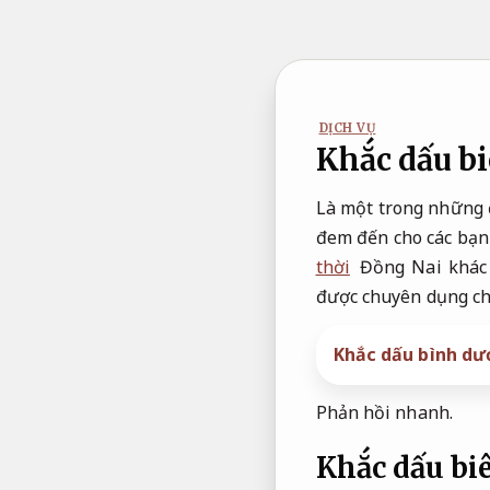
Bỏ
qua
nội
dung
DỊCH VỤ
Khắc dấu bi
Là một trong những đ
đem đến cho các bạn 
thời
Đồng Nai khác 
được chuyên dụng ch
Khắc dấu bình dư
Phản hồi nhanh.
Khắc dấu biê