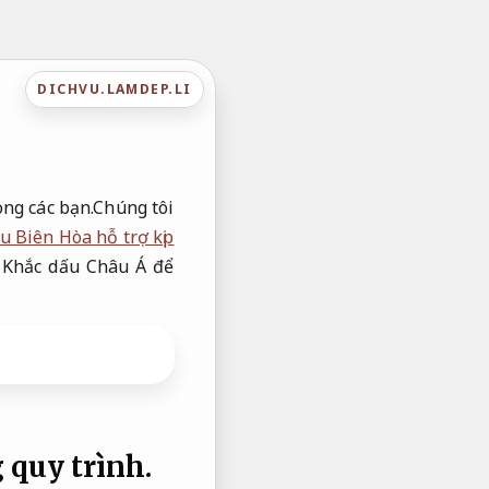
DICHVU.LAMDEP.LI
òng các bạn.Chúng tôi
u Biên Hòa hỗ trợ kịp
 Khắc dấu Châu Á để
 quy trình.