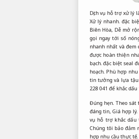
Dịch vụ hỗ trợ xử lý 
Xử lý nhanh.
đặc biệ
Biên Hòa,
Dễ mở rộn
gọi ngay tới số nó
nhanh nhất và đem đ
được hoàn thiện nh
bạch.
đặc biệt seal đ
hoạch.
Phù hợp nhu 
tin tưởng và lựa tậ
228 041 để khắc dấu 
Đúng hẹn.
Theo sát 
đáng tin,
Giá hợp lý.
vụ hỗ trợ khắc dấu 
Chúng tôi bảo đảm r
hợp nhu cầu thực tế.