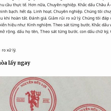
u cầu thực tế.
Hơn nữa,
Chuyên nghiệp.
Khắc dấu Châu Á 
minh bạch.
hết dạ.
Linh hoạt.
Chuyên nghiệp.
Chúng tôi chu
u khi hoàn tất.
Đánh giá.
Giảm rủi ro xử lý.
Chúng tôi đáp 
 biển hiệu như:
Kinh nghiệm.
Theo sát từng bước.
Khắc dấu 
mở rộng.
dấu họ tên,
Theo sát từng bước.
con dấu chữ ký,
 ro xử lý.
hòa lấy ngay