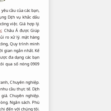
ố yêu cầu của các bạn,
ụng Dịch vụ khắc dấu
công việc.
Giá hợp lý.
c
Châu Á được Giúp
ủi ro xử lý.
mặt hàng
công,
Quy trình minh
ời gian ngắn nhất.
Kế
ược đa dạng các bạn
tôi qua số nóng 0909
tranh,
Chuyên nghiệp.
nhu cầu thực tế.
Dịch
giá.
Chuyên nghiệp.
lòng.
Ngân sách.
Phù
hi đến với chúng tôi.