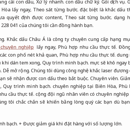
ạng cái con dấu,
Xử lý nhanh.
con dấu chữ ký.
Gói dịch vụ.
G
 Hòa lấy ngay,
Theo sát từng bước.
đặc biệt là khắc dấu 
a quyết định được content,
Theo sát từng bước.
dạng h
 228 041 của chúng tôi cần đồng hành bạn.
g.
Khắc dấu Châu Á là công ty chuyên cung cấp hạng mục
 chuyên nghiệp
lấy ngay,
Phù hợp nhu cầu thực tế.
Đồng 
các con phố nét khả quan,
Phù hợp nhu cầu thực tế.
dung 
 khi dán tem xong,
Quy trình minh bạch.
mực sẽ khô ngay 
.
Dễ mở rộng.
Chúng tôi dùng công nghệ khắc laser đương 
 bạn sẽ nhận được con dấu theo bắt buộc.
Chuyên viên.
Giảm
n,
Quy trình minh bạch.
chuyên nghiệp tại Biên Hòa,
Phù 
hu cầu thực tế.
cộng đội ngũ nhân viên có chuyên nghiệp 
ng tôi chắc chắn sẽ khiến bằng lòng quý các bạn dù bạn
nh bạch.
+ Được giảm giá khi đặt hàng với số lượng lớn.