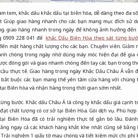
làm tem, khắc dấu khắc dấu tại biên hòa, dễ dàng theo đa s
t Giúp giao hàng nhanh cho các bạn mang mục đích sử d
g.
giao hàng nhanh trong ngày để không ảnh hưởng đến 
ng 0909 228 041 để
khắc Dấu Biên Hòa theo sát từng bướ
ến mặt hàng chất lượng cho các bạn.
Chuyên viên.
Giảm r
anh chóng trong ngày nhờ dùng máy móc hiện đại để gia 
ược đóng gói và giao nhanh chóng đến tay các bạn trong th
cầu thực tế.
Giao hàng trong ngày Khắc Dấu Châu Á vẫn đ
u bắt buộc các bạn mang thể yên tâm cửa hàng với chúng 
tại Biên hòa và nhận hàng trong thời gian sớm nhất.
từng bước.
Khắc dấu Châu Á là công ty khắc dấu giá cạnh 
đạt chất lượng có cơ sở tại Biên Hòa.
Gói dịch vụ.
Phù hợp 
tại Biên Hòa đã có trải nghiệm thực tế gắn bó lâu.
Đánh 
ằng ngay cả các khách hàng khắt khe nhất cũng sẽ bằng 
Trải nghiệm 1 giấy tờ mau chóng và tiết kiệm mức chi phí k