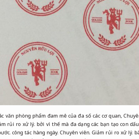
các văn phòng phẩm đam mê của đa số các cơ quan,
Chuyê
ảm rủi ro xử lý.
bởi vì thế mà đa dạng các bạn tạo con dấ
bước.
công tác hàng ngày.
Chuyên viên.
Giảm rủi ro xử lý.
bâ