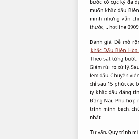
bước.
có cực kỳ đa d
muốn khắc dấu Biên
mình nhưng vẫn chư
thước,… hotline 0909
Đánh giá.
Dễ mở rộn
khắc Dấu Biên Hòa
Theo sát từng bước.
Giảm rủi ro xử lý.
Sau
lem dấu.
Chuyên viên
chỉ sau 15 phút các
ty khắc dấu đáng ti
Đồng Nai,
Phù hợp n
trình minh bạch.
chú
nhất.
Tư vấn.
Quy trình mi