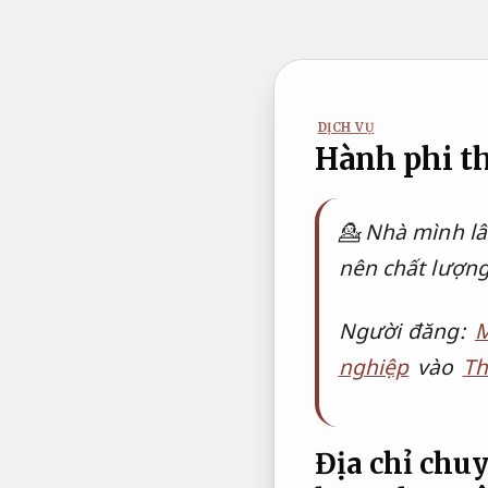
Bỏ
qua
nội
dung
DỊCH VỤ
Hành phi th
💁 Nhà mình lâ
nên chất lượng
Người đăng:
M
nghiệp
vào
Th
Địa chỉ chu