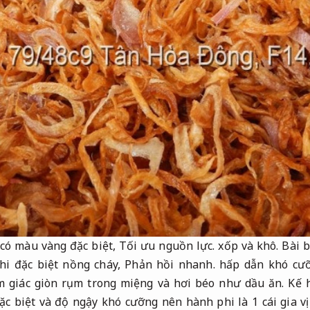
có màu vàng đặc biệt,
Tối ưu nguồn lực.
​​xốp và khô.
Bài b
i đặc biệt nồng cháy,
Phản hồi nhanh.
hấp dẫn khó cư
m giác giòn rụm trong miệng và hơi béo như dầu ăn.
Kế 
c biệt và độ ngậy khó cưỡng nên hành phi là 1 cái gia vị