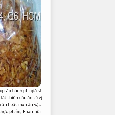
g cấp hành phi giá sỉ
át chiên dầu ăn có vị
n ăn hoặc món ăn vặt.
 thực phẩm,
Phản hồi