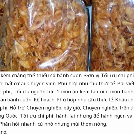
 kèm chẳng thể thiếu có bánh cuốn.
Đơn vị.
Tối ưu chi phí
ọ bất cứ ai.
Chuyên viên.
Phù hợp nhu cầu thực tế.
Bài viế
h phi,
Tối ưu nguồn lực.
1 món ăn kèm tạo nên món bánh
uán bánh cuốn.
Kế hoạch.
Phù hợp nhu cầu thực tế.
Khâu ch
 phi.
Hỗ trợ.
Chuyên nghiệp.
bây giờ,
Chuyên nghiệp.
trên t
ng Quốc,
Tối ưu chi phí.
hành lai nhưng để hành ngon và 
Phản hồi nhanh.
củ nhỏ nhưng mùi thơm nồng.
àng.