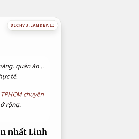
DICHVU.LAMDEP.LI
 hàng, quán ăn…
ực tế.
on TPHCM chuyên
ở rộng.
on nhất
Linh