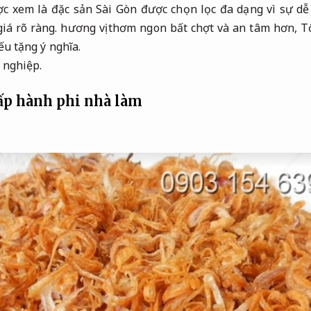
c xem là đặc sản Sài Gòn được chọn lọc đa dạng vì sự dễ
iá rõ ràng.
hương vị thơm ngon bất chợt và an tâm hơn,
T
ếu tặng ý nghĩa.
 nghiệp.
p hành phi nhà làm