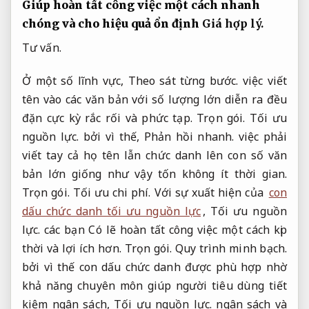
Giúp hoàn tất công việc một cách nhanh
chóng và cho hiệu quả ổn định
Giá hợp lý.
Tư vấn.
Ở một số lĩnh vực,
Theo sát từng bước.
việc viết
tên vào các văn bản với số lượng lớn diễn ra đều
đặn cực kỳ rắc rối và phức tạp.
Trọn gói.
Tối ưu
nguồn lực.
bởi vì thế,
Phản hồi nhanh.
việc phải
viết tay cả họ tên lẫn chức danh lên con số văn
bản lớn giống như vậy tốn không ít thời gian.
Trọn gói.
Tối ưu chi phí.
Với sự xuất hiện của
con
dấu chức danh tối ưu nguồn lực
,
Tối ưu nguồn
lực.
các bạn Có lẽ hoàn tất công việc một cách kịp
thời và lợi ích hơn.
Trọn gói.
Quy trình minh bạch.
bởi vì thế con dấu chức danh được phù hợp nhờ
khả năng chuyên môn giúp người tiêu dùng tiết
kiệm ngân sách,
Tối ưu nguồn lực.
ngân sách và