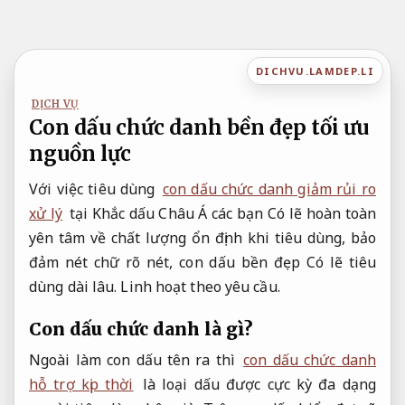
Bỏ
qua
nội
DICHVU.LAMDEP.LI
dung
DỊCH VỤ
Con dấu chức danh bền đẹp tối ưu
nguồn lực
Với việc tiêu dùng
con dấu chức danh giảm rủi ro
xử lý
tại Khắc dấu Châu Á các bạn Có lẽ hoàn toàn
yên tâm về chất lượng ổn định khi tiêu dùng, bảo
đảm nét chữ rõ nét, con dấu bền đẹp Có lẽ tiêu
dùng dài lâu.
Linh hoạt theo yêu cầu.
Con dấu chức danh là gì?
Ngoài làm con dấu tên ra thì
con dấu chức danh
hỗ trợ kịp thời
là loại dấu được cực kỳ đa dạng