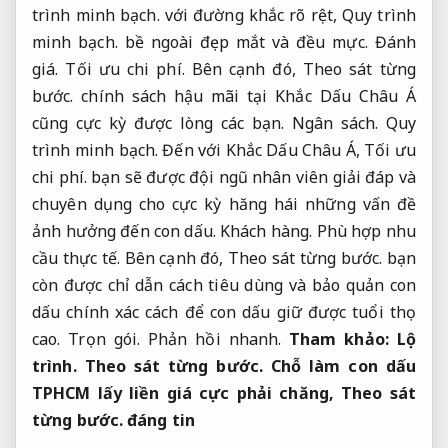
trình minh bạch.
với đường khắc rõ rệt,
Quy trình
minh bạch.
bề ngoài đẹp mắt và đều mực.
Đánh
giá.
Tối ưu chi phí.
Bên cạnh đó,
Theo sát từng
bước.
chính sách hậu mãi tại Khắc Dấu Châu Á
cũng cực kỳ được lòng các bạn.
Ngân sách.
Quy
trình minh bạch.
Đến với Khắc Dấu Châu Á,
Tối ưu
chi phí.
bạn sẽ được đội ngũ nhân viên giải đáp và
chuyên dụng cho cực kỳ hăng hái những vấn đề
ảnh hưởng đến con dấu.
Khách hàng.
Phù hợp nhu
cầu thực tế.
Bên cạnh đó,
Theo sát từng bước.
bạn
còn được chỉ dẫn cách tiêu dùng và bảo quản con
dấu chính xác cách để con dấu giữ được tuổi thọ
cao.
Trọn gói.
Phản hồi nhanh.
Tham khảo:
Lộ
trình.
Theo sát từng bước.
Chỗ làm con dấu
TPHCM lấy liền giá cực phải chăng,
Theo sát
từng bước.
đáng tin