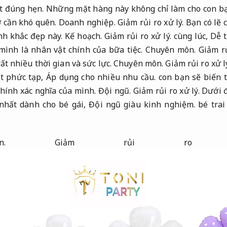
t đúng hẹn.
Những mặt hàng này không chỉ làm cho con bạ
ở cần khó quên.
Doanh nghiệp.
Giảm rủi ro xử lý.
Bạn có lẽ 
nh khắc đẹp này.
Kế hoạch.
Giảm rủi ro xử lý.
cùng lúc,
Dễ t
mình là nhân vật chính của bữa tiệc.
Chuyên môn.
Giảm rủ
ất nhiều thời gian và sức lực.
Chuyên môn.
Giảm rủi ro xử l
ật phức tạp,
Áp dụng cho nhiều nhu cầu.
con bạn sẽ biến 
chính xác nghĩa của mình.
Đội ngũ.
Giảm rủi ro xử lý.
Dưới đ
nhất dành cho bé gái,
Đội ngũ giàu kinh nghiệm.
bé trai
.
Giảm rủi ro 