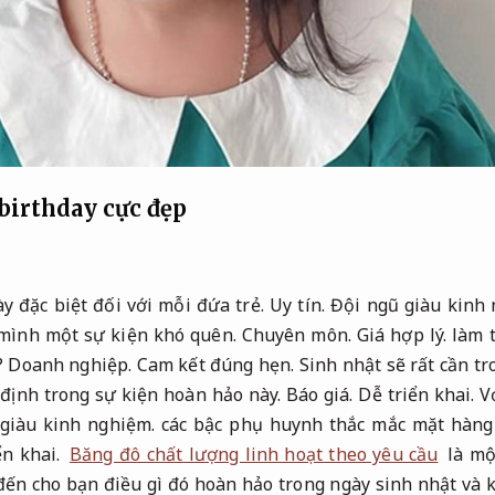
birthday cực đẹp
y đặc biệt đối với mỗi đứa trẻ.
Uy tín.
Đội ngũ giàu kinh 
mình một sự kiện khó quên.
Chuyên môn.
Giá hợp lý.
làm t
?
Doanh nghiệp.
Cam kết đúng hẹn.
Sinh nhật sẽ rất cần tr
 định trong sự kiện hoàn hảo này.
Báo giá.
Dễ triển khai.
Vớ
giàu kinh nghiệm.
các bậc phụ huynh thắc mắc mặt hàng 
ển khai.
Băng đô chất lượng linh hoạt theo yêu cầu
là mộ
ến cho bạn điều gì đó hoàn hảo trong ngày sinh nhật và k