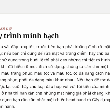
LÀM ĐẸP
y trình minh bạch
iệu vải đáp ứng tốt, trước tiên bạn phải khẳng định rõ m
dụ: nếu bạn chỉ dùng để rửa mặt và trang điểm, hãy chọn bă
 sử dụng trong buổi lễ thì phải đeo những chi tiết có hì
au khi đã hiểu rõ mục đích sử dụng, chúng ta cần chọn một
i màu trang phục, màu tóc và màu tóc. có đa dạng cách h
ang phục, phối đa dạng màu khác nhau. Nếu bạn để tóc dài
 lại. cuối hãy chọn loại đầu hợp với với túi tiền của mình
 ở nhà thì bạn cần chọn những mặt hàng giá phải chăng, kh
sử dụng bạn cần cân nhắc một chiếc head band có Gây dựng 
ận hành.