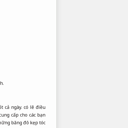
h.
 cả ngày. có lẽ điều
cung cấp cho các bạn
ững băng đô kẹp tóc