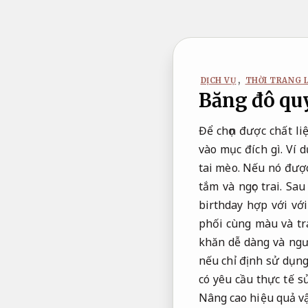
Bỏ
qua
nội
dung
DỊCH VỤ
,
THỜI TRANG 
Băng đô qu
Để chọn được chất l
vào mục đích gì. Ví 
tai mèo. Nếu nó được
tắm và ngọc trai. S
birthday hợp với vớ
phối cùng màu và tr
khăn dễ dàng và ngược
nếu chỉ định sử dụng
có yêu cầu thực tế 
Nâng cao hiệu quả v