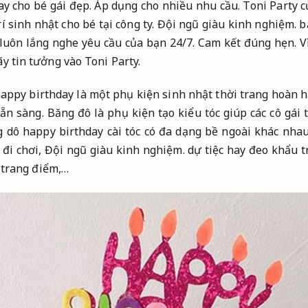
ay cho bé gái đẹp.
Áp dụng cho nhiều nhu cầu.
Toni Party 
í sinh nhật cho bé tại công ty.
Đội ngũ giàu kinh nghiệm.
bả
luôn lắng nghe yêu cầu của bạn 24/7.
Cam kết đúng hẹn.
Vì
y tin tưởng vào Toni Party.
appy birthday là một phụ kiện sinh nhật thời trang hoàn 
ẵn sàng.
Băng đô là phụ kiện tạo kiểu tóc giúp các cô gái 
 dô happy birthday cài tóc có đa dạng bề ngoài khác nha
 đi chơi,
Đội ngũ giàu kinh nghiệm.
dự tiệc hay đeo khẩu t
trang điểm,…